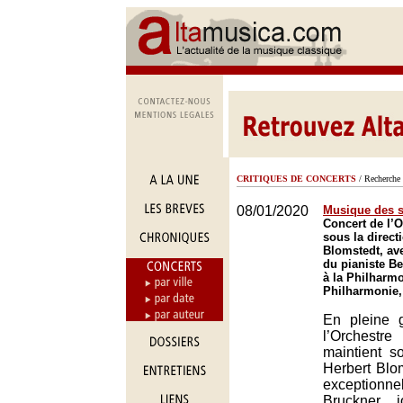
CRITIQUES DE CONCERTS
/ Recherche 
08/01/2020
Musique des 
Concert de l’O
sous la direct
Blomstedt, ave
du pianiste B
à la Philharmo
Philharmonie,
En pleine g
l’Orches
maintient s
Herbert Blo
exceptionne
Bruckner, 