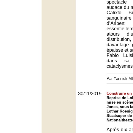
spectacle 
audace du m
Calixto Bie
sanguina
d’Aribert
essentiell
atours d’u
distributio
davantage p
épaisse et s
Fabio Luis
dans sa 
cataclysmes
Par Yannick M
30/11/2019
Construire un 
Reprise de Lo
mise en scène
Jones, sous la
Lothar Koenig
Staatsoper de
Nationaltheat
Après dix an