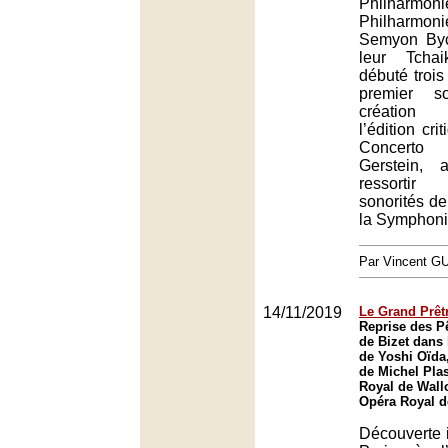
Philharmon
Philharmon
Semyon Byc
leur Tchai
débuté trois
premier s
création 
l’édition cr
Concerto
Gerstein, 
ressortir
sonorités de
la Symphoni
Par Vincent G
14/11/2019
Le Grand Prêtr
Reprise des P
de Bizet dans
de Yoshi Oïda,
de Michel Pla
Royal de Wall
Opéra Royal d
Découverte i