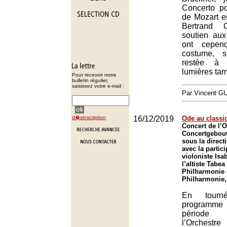
Concerto p
de Mozart 
Bertrand 
soutien aux
ont cepen
costume, 
restée à 
lumières tam
Pour recevoir notre
bulletin régulier,
saisissez votre e-mail :
Par Vincent G
d�sinscription
16/12/2019
Ode au classi
Concert de l’
Concertgebou
sous la direct
avec la partici
violoniste Isa
l’altiste Tab
Philharmonie 
Philharmonie,
En tour
programme 
période
l’Orches