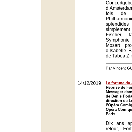
Concertgeb
d’Amsterd
fois de
Philharmoni
splendide
simplement t
Fischer, 
Symphonie 
Mozart pro
d’Isabelle F
de Tabea Z
Par Vincent G
14/12/2019
La fortune du 
Reprise de Fo
Messager dans
de Denis Poda
direction de L
l’Opéra Comiq
Opéra Comique
Paris
Dix ans ap
retour, For