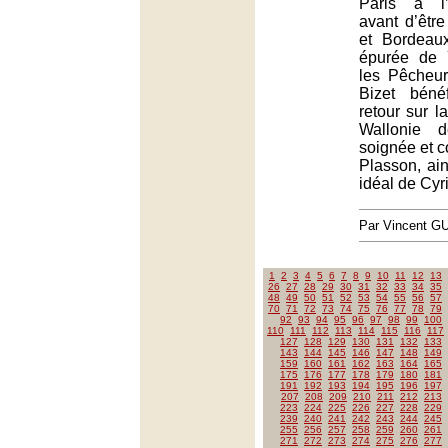
Paris à l’
avant d’être
et Bordeaux
épurée de 
les Pêcheu
Bizet béné
retour sur l
Wallonie d
soignée et c
Plasson, ai
idéal de Cyr
Par Vincent G
1
2
3
4
5
6
7
8
9
10
11
12
13
26
27
28
29
30
31
32
33
34
35
48
49
50
51
52
53
54
55
56
57
70
71
72
73
74
75
76
77
78
79
92
93
94
95
96
97
98
99
100
110
111
112
113
114
115
116
117
127
128
129
130
131
132
133
143
144
145
146
147
148
149
159
160
161
162
163
164
165
175
176
177
178
179
180
181
191
192
193
194
195
196
197
207
208
209
210
211
212
213
223
224
225
226
227
228
229
239
240
241
242
243
244
245
255
256
257
258
259
260
261
271
272
273
274
275
276
277