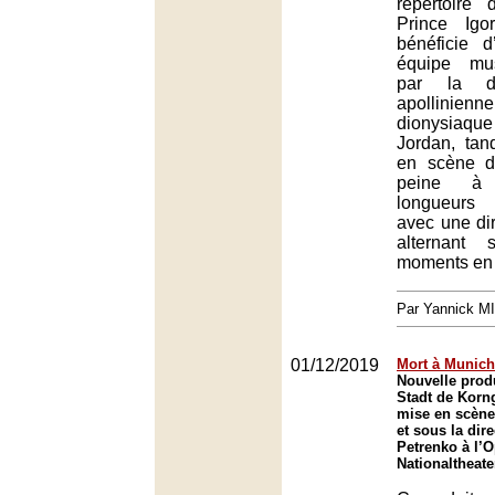
répertoire 
Prince Igo
bénéficie d
équipe mus
par la dir
apollini
dionysiaqu
Jordan, tan
en scène d
peine à 
longueurs 
avec une dir
alternant s
moments en 
Par Yannick M
01/12/2019
Mort à Munich
Nouvelle produ
Stadt de Korn
mise en scèn
et sous la dire
Petrenko à l’
Nationaltheat