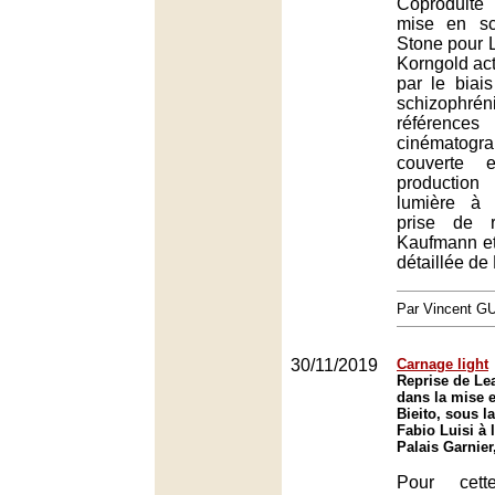
Coproduite
mise en s
Stone pour L
Korngold act
par le biais
schizophr
références
cinématogr
couverte 
production
lumière à 
prise de 
Kaufmann et 
détaillée de 
Par Vincent G
30/11/2019
Carnage light
Reprise de Le
dans la mise 
Bieito, sous l
Fabio Luisi à 
Palais Garnier
Pour cett