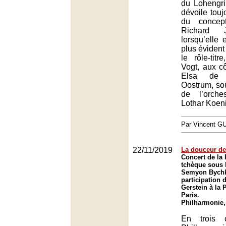
du Lohengr
dévoile toujo
du concep
Richard 
lorsqu’elle 
plus évident
le rôle-titr
Vogt, aux c
Elsa de 
Oostrum, sou
de l’orche
Lothar Koen
Par Vincent G
22/11/2019
La douceur de
Concert de la
tchèque sous l
Semyon Bychk
participation d
Gerstein à la
Paris.
Philharmonie,
En trois 