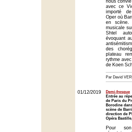
nous convie
avec ce Vio
importé d
Oper où Barr
en scène. 
musicale su
Shtel aut
évoquant a
antisémitism
des chorég
plateau re
rythme avec 
de Koen Sch
Par David VE
01/12/2019
Demi-fresque
Entrée au répe
de Paris du Pr
Borodine dans
scène de Barri
direction de P
Opéra Bastille
Pour so