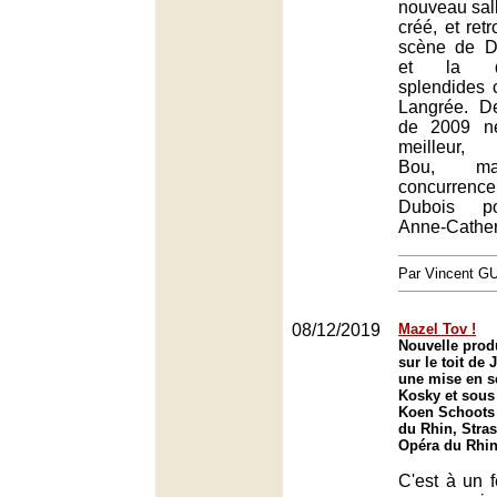
nouveau salle
créé, et ret
scène de D
et la di
splendides 
Langrée. De
de 2009 ne
meilleur, 
Bou, ma
concurrenc
Dubois po
Anne-Catheri
Par Vincent G
08/12/2019
Mazel Tov !
Nouvelle prod
sur le toit de
une mise en s
Kosky et sous 
Koen Schoots 
du Rhin, Stra
Opéra du Rhin
C'est à un f