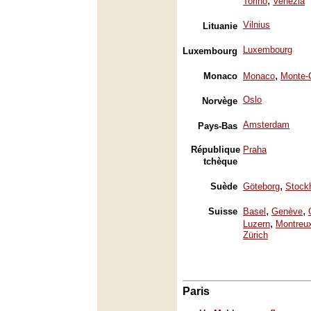
,
Torino
Venezia
Vilnius
Lituanie
Luxembourg
Luxembourg
,
Monaco
Monaco
Monte-
Oslo
Norvège
Amsterdam
Pays-Bas
République
Praha
tchèque
,
Suède
Göteborg
Stock
,
,
Suisse
Basel
Genève
,
Luzern
Montreu
Zürich
Paris