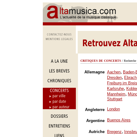
CRITIQUES DE CONCERTS
/ Recherche 
,
Allemagne
Aachen
Baden-
,
Dresden
Ebrach
Freiburg im Brei
,
Karlsruhe
Koble
,
Mannheim
Mün
Stuttgart
London
Angleterre
Buenos Aires
Argentine
,
Autriche
Bregenz
Innsbr