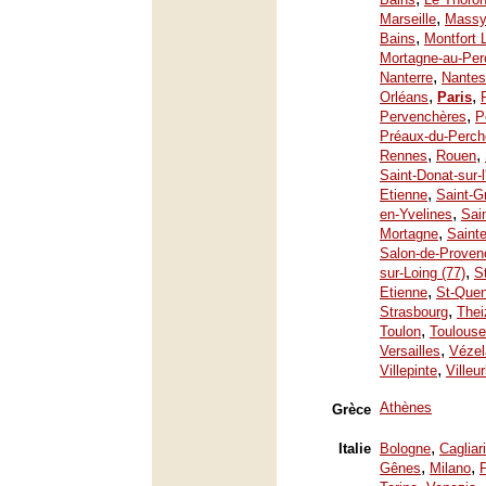
,
Marseille
Mass
,
Bains
Montfort 
Mortagne-au-Per
,
Nanterre
Nantes
,
,
Orléans
Paris
,
Pervenchères
P
Préaux-du-Perch
,
,
Rennes
Rouen
Saint-Donat-sur-
,
Etienne
Saint-G
,
en-Yvelines
Sai
,
Mortagne
Saint
Salon-de-Proven
,
sur-Loing (77)
S
,
Etienne
St-Quen
,
Strasbourg
Thei
,
Toulon
Toulouse
,
Versailles
Vézel
,
Villepinte
Villeu
Athènes
Grèce
,
Italie
Bologne
Cagliari
,
,
Gênes
Milano