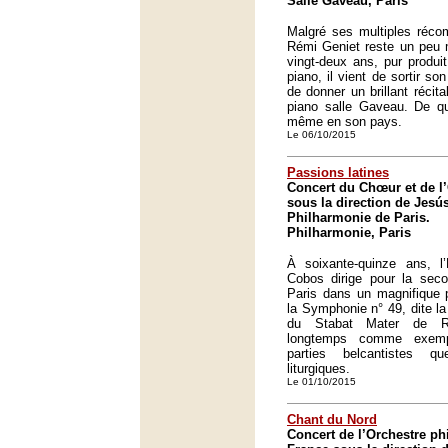
Salle Gaveau, Paris
Malgré ses multiples récom
Rémi Geniet reste un peu 
vingt-deux ans, pur produit
piano, il vient de sortir s
de donner un brillant récit
piano salle Gaveau. De quo
même en son pays.
Le 06/10/2015
Passions latines
Concert du Chœur et de l’
sous la direction de Jesú
Philharmonie de Paris.
Philharmonie, Paris
À soixante-quinze ans, 
Cobos dirige pour la seco
Paris dans un magnifique 
la Symphonie n° 49, dite l
du Stabat Mater de Ro
longtemps comme exemp
parties belcantistes 
liturgiques.
Le 01/10/2015
Chant du Nord
Concert de l’Orchestre p