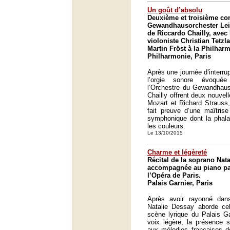
Un goût d’absolu
Deuxième et troisième co
Gewandhausorchester Leip
de Riccardo Chailly, avec 
violoniste Christian Tetzlaf
Martin Fröst à la Philhar
Philharmonie, Paris
Après une journée d’interru
l’orgie sonore évoqu
l’Orchestre du Gewandhaus
Chailly offrent deux nouvel
Mozart et Richard Strauss,
fait preuve d’une maîtrise
symphonique dont la phala
les couleurs.
Le 13/10/2015
Charme et légèreté
Récital de la soprano Nat
accompagnée au piano pa
l’Opéra de Paris.
Palais Garnier, Paris
Après avoir rayonné dans 
Natalie Dessay aborde cel
scène lyrique du Palais Gar
voix légère, la présence 
aux mélodies françaises d