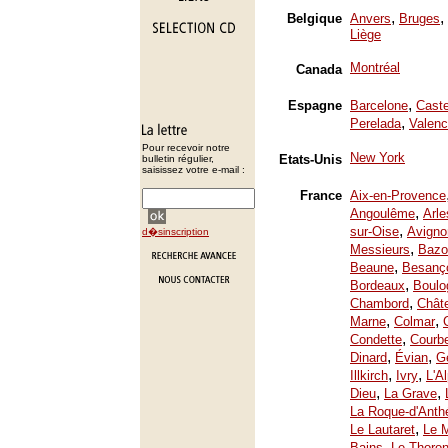
,
,
Belgique
Anvers
Bruges
Liège
Montréal
Canada
,
Espagne
Barcelone
Caste
,
Perelada
Valenc
Pour recevoir notre
New York
Etats-Unis
bulletin régulier,
saisissez votre e-mail :
France
Aix-en-Provence
,
Angoulême
Arle
,
sur-Oise
Avigno
d�sinscription
,
Messieurs
Bazo
,
Beaune
Besanç
,
Bordeaux
Boulo
,
Chambord
Chât
,
,
Marne
Colmar
,
Condette
Courb
,
,
Dinard
Évian
Ge
,
,
Illkirch
Ivry
L'A
,
,
Dieu
La Grave
La Roque-d'Anth
,
Le Lautaret
Le 
,
Bains
Le Thoron