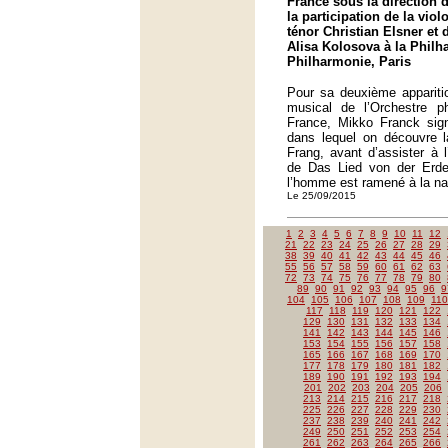
France sous la direction 
la participation de la viol
ténor Christian Elsner et
Alisa Kolosova à la Philh
Philharmonie, Paris
Pour sa deuxième apparitio
musical de l’Orchestre p
France, Mikko Franck sign
dans lequel on découvre la
Frang, avant d’assister à 
de Das Lied von der Erd
l’homme est ramené à la na
Le 25/09/2015
1
2
3
4
5
6
7
8
9
10
11
12
21
22
23
24
25
26
27
28
29
38
39
40
41
42
43
44
45
46
55
56
57
58
59
60
61
62
63
72
73
74
75
76
77
78
79
80
89
90
91
92
93
94
95
96
9
104
105
106
107
108
109
110
117
118
119
120
121
122
129
130
131
132
133
134
141
142
143
144
145
146
153
154
155
156
157
158
165
166
167
168
169
170
177
178
179
180
181
182
189
190
191
192
193
194
201
202
203
204
205
206
213
214
215
216
217
218
225
226
227
228
229
230
237
238
239
240
241
242
249
250
251
252
253
254
261
262
263
264
265
266