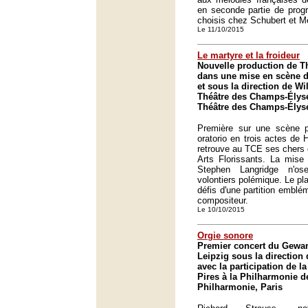
en seconde partie de prog
choisis chez Schubert et M
Le 11/10/2015
Le martyre et la froideur
Nouvelle production de T
dans une mise en scène 
et sous la direction de Wi
Théâtre des Champs-Élysé
Théâtre des Champs-Élysé
Première sur une scène p
oratorio en trois actes de 
retrouve au TCE ses chers 
Arts Florissants. La mise
Stephen Langridge n'o
volontiers polémique. Le pla
défis d'une partition emblé
compositeur.
Le 10/10/2015
Orgie sonore
Premier concert du Gewa
Leipzig sous la direction 
avec la participation de l
Pires à la Philharmonie d
Philharmonie, Paris