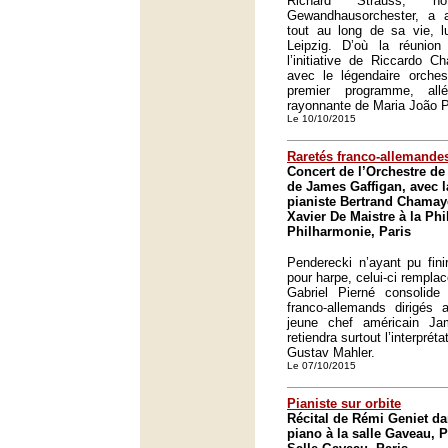
Richard Strauss, n
Gewandhausorchester, a 
tout au long de sa vie, l
Leipzig. D’où la réuni
l’initiative de Riccardo C
avec le légendaire orches
premier programme, all
rayonnante de Maria João P
Le 10/10/2015
Raretés franco-allemande
Concert de l’Orchestre de 
de James Gaffigan, avec l
pianiste Bertrand Chamay
Xavier De Maistre à la Ph
Philharmonie, Paris
Penderecki n’ayant pu fin
pour harpe, celui-ci rempla
Gabriel Pierné consolide
franco-allemands dirigés a
jeune chef américain Ja
retiendra surtout l’interprét
Gustav Mahler.
Le 07/10/2015
Pianiste sur orbite
Récital de Rémi Geniet da
piano à la salle Gaveau, P