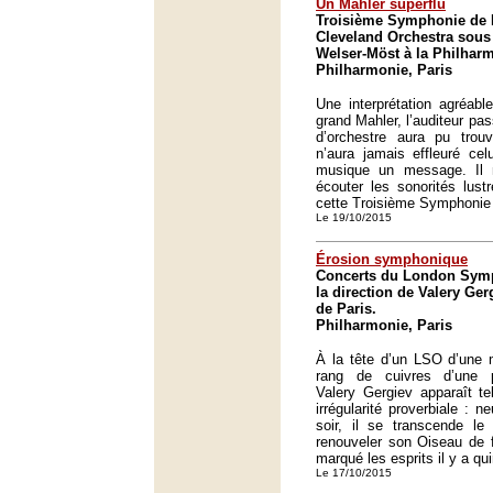
Un Mahler superflu
Troisième Symphonie de M
Cleveland Orchestra sous 
Welser-Möst à la Philharm
Philharmonie, Paris
Une interprétation agréabl
grand Mahler, l’auditeur pa
d’orchestre aura pu trou
n’aura jamais effleuré cel
musique un message. Il 
écouter les sonorités lust
cette Troisième Symphonie 
Le 19/10/2015
Érosion symphonique
Concerts du London Sym
la direction de Valery Ger
de Paris.
Philharmonie, Paris
À la tête d’un LSO d’une m
rang de cuivres d’une p
Valery Gergiev apparaît te
irrégularité proverbiale : n
soir, il se transcende le
renouveler son Oiseau de f
marqué les esprits il y a q
Le 17/10/2015