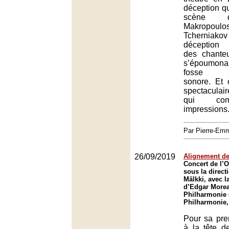
déception q
scène d
Makropo
Tcherniako
déception 
des chanteu
s’époumonan
fosse ex
sonore. Et 
spectaculai
qui co
impressions
Par Pierre-E
26/09/2019
Alignement de
Concert de l’O
sous la direc
Mälkki, avec l
d’Edgar Morea
Philharmonie 
Philharmonie,
Pour sa pre
à la tête d