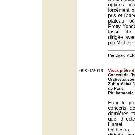
options n'
forcément, o
pris et l'ad
plateau où 
Pretty Yend
fosse de 
dirigée ave
par Michele M
Par David VE
09/09/2019
Vieux prêtre d
Concert de l’I
Orchestra sous
Zubin Mehta à
de Paris.
Philharmonie,
Pour le pr
concerts d
dernières t
que direct
l’Israel 
Orchestra