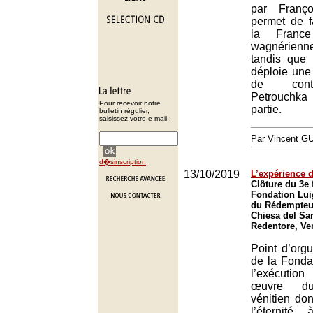
par Franço
permet de f
la Franc
wagnérienne
tandis que 
déploie une
de cont
Petrouchk
Pour recevoir notre
partie.
bulletin régulier,
saisissez votre e-mail :
Par Vincent G
d�sinscription
13/10/2019
L’expérience d
Clôture du 3e f
Fondation Lui
du Rédempteur
Chiesa del Sa
Redentore, Ve
Point d’orgu
de la Fonda
l’exécution
œuvre du
vénitien do
l’éternité