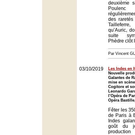
deuxième s
Poulen
régulièrem
des raretés
Tailleferr
qu’Auric, d
suite sy
Phèdre clôt
Par Vincent G
03/10/2019
Les Indes en I
Nouvelle prod
Galantes de 
mise en scène
Cogitore et so
Leonardo Garc
l’Opéra de Par
Opéra Bastille
Fêter les 35
de Paris à B
Indes gala
goût du j
productio