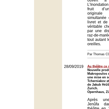
ouvert à 
L’Inondatio
fruit d’
original
simultanée 
livret et de
véritable ch
par une dist
raz-de-maré
tout autant 
oreilles.
Par Thomas 
28/09/2019
Au théâtre ce 
Nouvelle produ
Makropoulos 
une mise en s
Tcherniakov et
de Jakub Hrůš
Zurich.
Opernhaus, Zü
Après une
Jenůfa d
théâtre en 