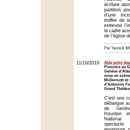
écriture at
partition p
d’une incr
truffée de s
entrevoir l’i
le cadre aco
de l’église 
Par Yannick M
11/10/2019
Aïda entre de
Première au G
Genève d’Aïda
mise en scène
McDermott et s
d’Antonino Fo
Grand Théâtre
C'est une c
débarque a
de Genè
Houston et
Nationa
spectacl
envergure 