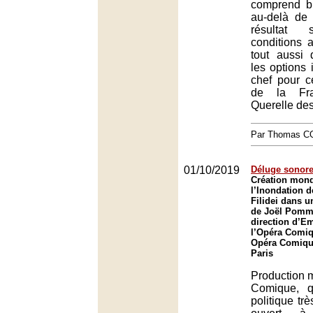
comprend bi
au-delà de 
résultat 
conditions 
tout aussi 
les options 
chef pour c
de la Fr
Querelle des
Par Thomas 
01/10/2019
Déluge sonor
Création mond
l’Inondation 
Filidei dans 
de Joël Pomme
direction d’E
l’Opéra Comiq
Opéra Comique
Paris
Production 
Comique, q
politique tr