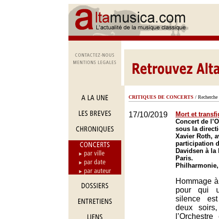
CRITIQUES DE CONCERTS
/ Recherche 
17/10/2019
Mort et transf
Concert de l’O
sous la direct
Xavier Roth, a
participation 
Davidsen à la
Paris.
Philharmonie,
Hommage à 
pour qui 
silence es
deux soirs
l’Orchestre