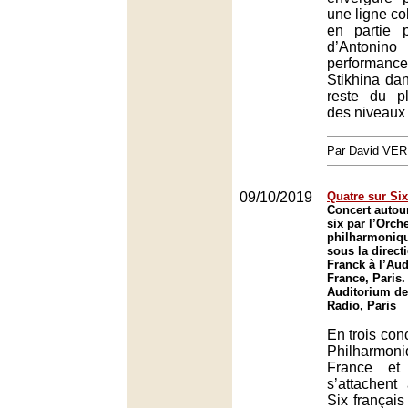
une ligne c
en partie p
d’Antonino
performa
Stikhina dans
reste du p
des niveaux 
Par David VE
09/10/2019
Quatre sur Six
Concert autou
six par l’Orch
philharmoniqu
sous la direct
Franck à l’Au
France, Paris.
Auditorium de
Radio, Paris
En trois conc
Philharmon
France et
s’attachen
Six français