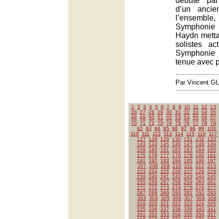
débute par
d’un ancie
l’ensembl
Symphonie 
Haydn metta
solistes ac
Symphonie
tenue avec 
Par Vincent G
1
2
3
4
5
6
7
8
9
10
11
12
13
26
27
28
29
30
31
32
33
34
35
48
49
50
51
52
53
54
55
56
57
70
71
72
73
74
75
76
77
78
79
92
93
94
95
96
97
98
99
100
110
111
112
113
114
115
116
117
127
128
129
130
131
132
133
143
144
145
146
147
148
149
159
160
161
162
163
164
165
175
176
177
178
179
180
181
191
192
193
194
195
196
197
207
208
209
210
211
212
213
223
224
225
226
227
228
229
239
240
241
242
243
244
245
255
256
257
258
259
260
261
271
272
273
274
275
276
277
287
288
289
290
291
292
293
303
304
305
306
307
308
309
319
320
321
322
323
324
325
335
336
337
338
339
340
341
351
352
353
354
355
356
357