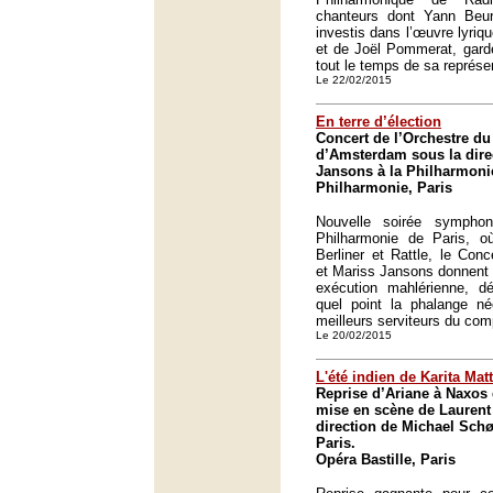
chanteurs dont Yann Beuro
investis dans l’œuvre lyri
et de Joël Pommerat, garde
tout le temps de sa représe
Le 22/02/2015
En terre d’élection
Concert de l’Orchestre d
d’Amsterdam sous la dire
Jansons à la Philharmonie
Philharmonie, Paris
Nouvelle soirée symphon
Philharmonie de Paris, o
Berliner et Rattle, le Co
et Mariss Jansons donnent à
exécution mahlérienne, 
quel point la phalange né
meilleurs serviteurs du comp
Le 20/02/2015
L'été indien de Karita Matt
Reprise d’Ariane à Naxos 
mise en scène de Laurent 
direction de Michael Sch
Paris.
Opéra Bastille, Paris