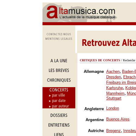
CRITIQUES DE CONCERTS
/ Recherche 
,
Allemagne
Aachen
Baden-
,
Dresden
Ebrach
Freiburg im Brei
,
Karlsruhe
Koble
,
Mannheim
Mün
Stuttgart
London
Angleterre
Buenos Aires
Argentine
,
Autriche
Bregenz
Innsbr