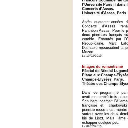
François Boulanger au gr
l’Université Paris II dans
Concerts d’Assas.
Université d'Assas, Paris
Après quarante années d
Concerts d’Assas renai
Panthéon Assas. Pour le p
deux pianistes français ra
comble. Entourés par l’
Républicaine, Marc Laf
Duchable ressuscitent la j
Mozart.
Le 10/02/2015
Images du romantisme
Récital de Nikolaï Lugans
Piano aux Champs-Élysée
Champs-Élysées, Paris.
Théâtre des Champs-Élysé
Dans ce programme paris
avait rassemblé trois aspe
Schubert incarnait l’Allem
française et Tchaïkovsk
pianiste russe s’est montré
surtout avec les deux dern
bis de Liszt. Mais l’âme 
échapper quelque peu.
Le 06/02/2015