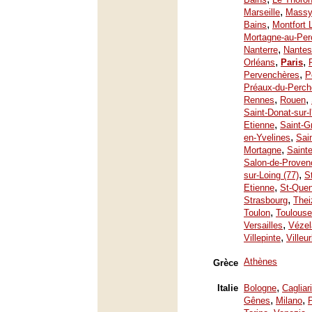
,
Marseille
Mass
,
Bains
Montfort 
Mortagne-au-Per
,
Nanterre
Nantes
,
,
Orléans
Paris
,
Pervenchères
P
Préaux-du-Perch
,
,
Rennes
Rouen
Saint-Donat-sur-
,
Etienne
Saint-G
,
en-Yvelines
Sai
,
Mortagne
Saint
Salon-de-Proven
,
sur-Loing (77)
S
,
Etienne
St-Quen
,
Strasbourg
Thei
,
Toulon
Toulouse
,
Versailles
Vézel
,
Villepinte
Villeu
Athènes
Grèce
,
Italie
Bologne
Cagliari
,
,
Gênes
Milano