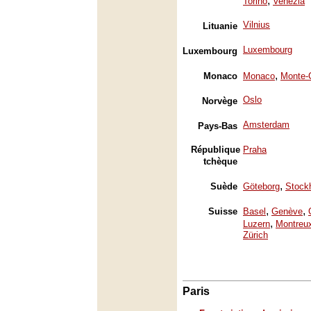
,
Torino
Venezia
Vilnius
Lituanie
Luxembourg
Luxembourg
,
Monaco
Monaco
Monte-
Oslo
Norvège
Amsterdam
Pays-Bas
République
Praha
tchèque
,
Suède
Göteborg
Stock
,
,
Suisse
Basel
Genève
,
Luzern
Montreu
Zürich
Paris