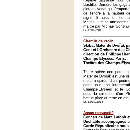
Reprise gagnante pour c
Bastille. Derrière les gags 
plateau vocal qui l'emport
de Tendre à la hauteur de
signé Strauss et Hofman
Mattila illumine une constel
maître par Michael Schønw
Le 12/02/2015
Chemin de croix
Stabat Mater de Dvořák pa
Gent et l’Orchestre des 
direction de Philippe Her
Champs-Elysées, Paris.
Théâtre des Champs-Élysé
Triste soirée non parce q
Mater de Dvořák est une œu
mort, inspirée d’un poème
parce que son interprétat
Champs-Élysées et le Co
sous la direction d’un Ph
battue plate et terne en est 
Le 12/02/2015
Assas ressuscité
Concert de Marc Laforêt e
Duchâble accompagnés par
Garde Républicaine sous l