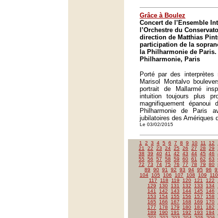
Grâce à Boulez
Concert de l’Ensemble In
l’Orchestre du Conservato
direction de Matthias Pint
participation de la sopra
la Philharmonie de Paris.
Philharmonie, Paris
Porté par des interprètes
Marisol Montalvo boulevers
portrait de Mallarmé in
intuition toujours plus p
magnifiquement épanoui d
Philharmonie de Paris a
jubilatoires des Amériques 
Le 03/02/2015
1
2
3
4
5
6
7
8
9
10
11
12
21
22
23
24
25
26
27
28
29
38
39
40
41
42
43
44
45
46
55
56
57
58
59
60
61
62
63
72
73
74
75
76
77
78
79
80
89
90
91
92
93
94
95
96
9
104
105
106
107
108
109
110
117
118
119
120
121
122
129
130
131
132
133
134
141
142
143
144
145
146
153
154
155
156
157
158
165
166
167
168
169
170
177
178
179
180
181
182
189
190
191
192
193
194
201
202
203
204
205
206