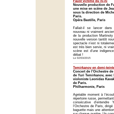
Faust victime du ni-ni
Nouvelle production de 
une mise en scène de Jea
sous la direction de Mich
Paris.
Opéra Bastille, Paris
Fallait-il se lancer dan
nouveau ni vraiment ancien
de la production Martinoty
nouvelle version tantôt no
spectacle n’est ni totaleme
est très bien servie, ni vra
scène est d’une indigence
débat !
Le 02/03/2015
Temirkanov en demi-teint
Concert de l’Orchestre de 
de Yuri Temirkanov, avec l
violoniste Leonidas Kava
de Paris.
Philharmonie, Paris
Agréable moment à l’écout
répertoire russe, permettan
consécutive d’entendre Y
l’Orchestre de Paris, dirig
baguette mais une attention 
sur chaque pupitre. Un conc