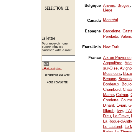
,
,
Belgique
Anvers
Bruges
Liège
Montréal
Canada
,
Espagne
Barcelone
Caste
,
Perelada
Valenc
Pour recevoir notre
New York
Etats-Unis
bulletin régulier,
saisissez votre e-mail :
France
Aix-en-Provence
,
Angoulême
Arle
,
sur-Oise
Avigno
d�sinscription
,
Messieurs
Bazo
,
Beaune
Besanç
,
Bordeaux
Boulo
,
Chambord
Chât
,
,
Marne
Colmar
,
Condette
Courb
,
,
Dinard
Évian
Ge
,
,
Illkirch
Ivry
L'A
,
,
Dieu
La Grave
La Roque-d'Anth
,
Le Lautaret
Le 
,
Bains
Le Thoron