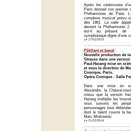
Après les cérémonies d’ou
Paris donnait son premier c
Philharmonie de Paris 1
complexe musical prévu sur
dès 1981. La salle appe
devient la Philharmonie 2. 
est-il au présent de 
symphonique digne d’une ca
Le 17/01/2015
Pétillant et banal
Nouvelle production de l
Strauss dans une version 
Paul-Harang mise en scèn
et sous la direction de M
Comique, Paris.
Opéra Comique - Salle Fav
Dans une mise en scè
Alexandre, la Chauve-souri
mieux que la version fra
Harang multiplie les trouvai
nous suivons les périp
personnages tous débordant
dont le talent couvre la ba
Marc Minkowski.
Le 21/12/2014