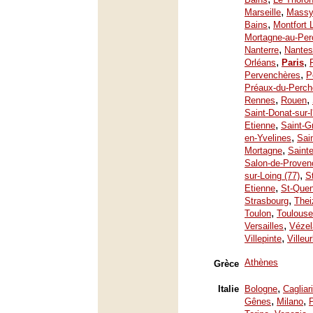
,
Marseille
Mass
,
Bains
Montfort 
Mortagne-au-Per
,
Nanterre
Nantes
,
,
Orléans
Paris
,
Pervenchères
P
Préaux-du-Perch
,
,
Rennes
Rouen
Saint-Donat-sur-
,
Etienne
Saint-G
,
en-Yvelines
Sai
,
Mortagne
Saint
Salon-de-Proven
,
sur-Loing (77)
S
,
Etienne
St-Quen
,
Strasbourg
Thei
,
Toulon
Toulouse
,
Versailles
Vézel
,
Villepinte
Villeu
Athènes
Grèce
,
Italie
Bologne
Cagliari
,
,
Gênes
Milano