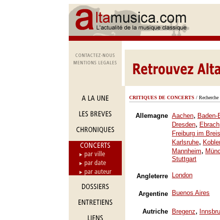
CRITIQUES DE CONCERTS
/ Recherche 
,
Allemagne
Aachen
Baden-
,
Dresden
Ebrach
Freiburg im Brei
,
Karlsruhe
Koble
,
Mannheim
Mün
Stuttgart
London
Angleterre
Buenos Aires
Argentine
,
Autriche
Bregenz
Innsbr