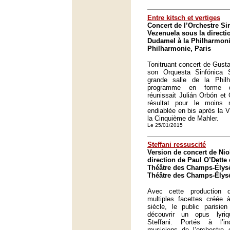
Entre kitsch et vertiges
Concert de l’Orchestre S
Vezenuela sous la direct
Dudamel à la Philharmoni
Philharmonie, Paris
Tonitruant concert de Gust
son Orquesta Sinfónica 
grande salle de la Phil
programme en forme d'
réunissait Julián Orbón et
résultat pour le moins
endiablée en bis après la 
la Cinquième de Mahler.
Le 25/01/2015
Steffani ressuscité
Version de concert de Nio
direction de Paul O’Dette
Théâtre des Champs-Élysé
Théâtre des Champs-Élysé
Avec cette production
multiples facettes créée 
siècle, le public parisie
découvrir un opus lyriq
Steffani. Portés à l’i
musiciens de l’orchestre