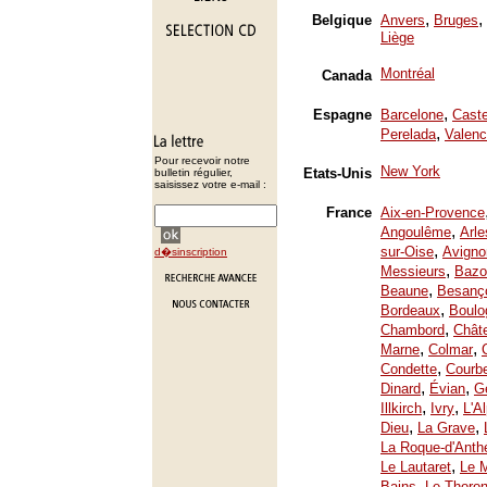
,
,
Belgique
Anvers
Bruges
Liège
Montréal
Canada
,
Espagne
Barcelone
Caste
,
Perelada
Valenc
Pour recevoir notre
New York
Etats-Unis
bulletin régulier,
saisissez votre e-mail :
France
Aix-en-Provence
,
Angoulême
Arle
,
sur-Oise
Avigno
d�sinscription
,
Messieurs
Bazo
,
Beaune
Besanç
,
Bordeaux
Boulo
,
Chambord
Chât
,
,
Marne
Colmar
,
Condette
Courb
,
,
Dinard
Évian
Ge
,
,
Illkirch
Ivry
L'A
,
,
Dieu
La Grave
La Roque-d'Anth
,
Le Lautaret
Le 
,
Bains
Le Thoron