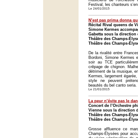
Festival, les chanteurs s’e
Le 24/01/2015
N’est pas prima donna qu
Récital Rival queens de V
Simone Kermes accompagn
Gabetta sous la direction
Théâtre des Champs-Élysé
Théâtre des Champs-Élysé
De la rivalité entre Franc
Bordoni, Simone Kermes e
soir au TCE particulièrem
crêpage de chignon. Malh
détriment de la musique, en
Kermes, largement égarée, 
style ne peuvent préten
beautés du bel canto seria.
Le 21/01/2015
La peur n’évite pas le da
Concert de l’Orchestre p
Vienne sous la direction 
Théâtre des Champs-Élysé
Théâtre des Champs-Élysé
Grosse affluence ce mar
Champs-Élysées pour accuei