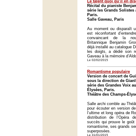
Le talent quoi qu’il en dis
Récital du pianiste Benja
série les Grands Solistes 
Paris.
Salle Gaveau, Paris
Au moment ou disparaît un 
est réconfortant d’entendr
convaincant de la nou
Britannique Benjamin Gros
déjà installé au catalogue 
les doigts, a dédié son re
Gaveau à la mémoire d’Aldo
Le 02/02/2015
Romantisme populaire
Version de concert de Gui
sous la direction de Gianl
série des Grandes Voix a
Élysées, Paris.
Théâtre des Champs-Élysé
Salle archi comble au Thé
pour écouter en version de
l’ultime et long opéra de R
distribution de l’Opéra 
succès qui prouve le goût 
romantisme, ses grands sen
superposées.
Le 31/01/2015