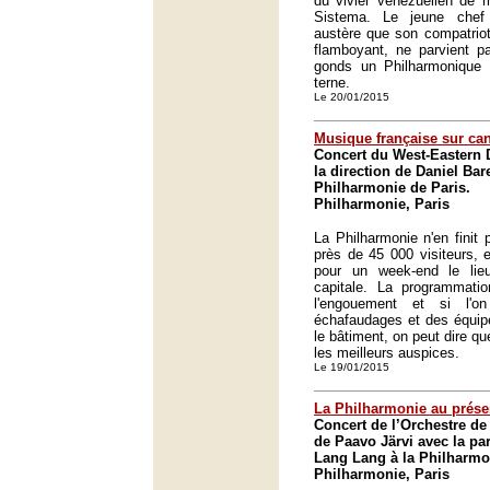
du vivier vénézuélien de 
Sistema. Le jeune chef
austère que son compatrio
flamboyant, ne parvient pa
gonds un Philharmonique
terne.
Le 20/01/2015
Musique française sur ca
Concert du West-Eastern 
la direction de Daniel Ba
Philharmonie de Paris.
Philharmonie, Paris
La Philharmonie n'en finit 
près de 45 000 visiteurs,
pour un week-end le lie
capitale. La programmati
l'engouement et si l'on
échafaudages et des équip
le bâtiment, on peut dire 
les meilleurs auspices.
Le 19/01/2015
La Philharmonie au prése
Concert de l’Orchestre de 
de Paavo Järvi avec la par
Lang Lang à la Philharmo
Philharmonie, Paris