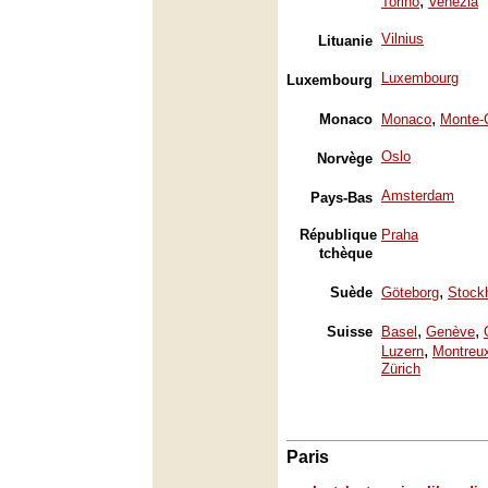
,
Torino
Venezia
Vilnius
Lituanie
Luxembourg
Luxembourg
,
Monaco
Monaco
Monte-
Oslo
Norvège
Amsterdam
Pays-Bas
République
Praha
tchèque
,
Suède
Göteborg
Stock
,
,
Suisse
Basel
Genève
,
Luzern
Montreu
Zürich
Paris