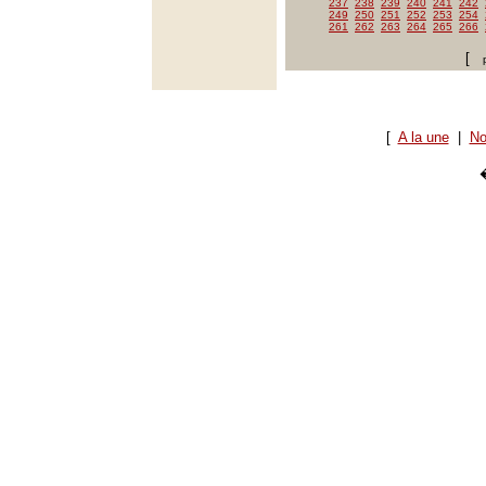
237
238
239
240
241
242
249
250
251
252
253
254
261
262
263
264
265
266
[
[
A la une
|
No