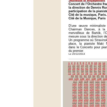
Jeunesse et engagement
Concert de l’Orchestre fr
la direction de Dennis Rus
participation de la piani
Cité de la musique, Paris.
Cité de la Musique, Paris
D’une œuvre minimalist
Chairman Dances, à la 
merveilleux de Bartók, l
mesure sous la direction d
Un programme où Stravinski
place, la pianiste Maki
dans le Concerto pour pian
du premier.
Le 20/12/2014
1
2
3
4
5
6
7
8
9
10
11
12
21
22
23
24
25
26
27
28
29
38
39
40
41
42
43
44
45
46
55
56
57
58
59
60
61
62
63
72
73
74
75
76
77
78
79
80
89
90
91
92
93
94
95
96
9
104
105
106
107
108
109
110
117
118
119
120
121
122
129
130
131
132
133
134
141
142
143
144
145
146
153
154
155
156
157
158
165
166
167
168
169
170
177
178
179
180
181
182
189
190
191
192
193
194
201
202
203
204
205
206
213
214
215
216
217
218
225
226
227
228
229
230