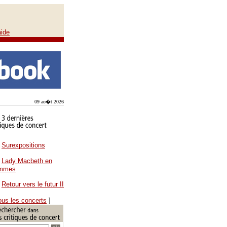
aide
09 ao�t 2026
Surexpositions
Lady Macbeth en
ammes
Retour vers le futur II
ous les concerts
]