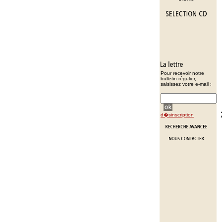
Pour recevoir notre
bulletin régulier,
saisissez votre e-mail :
d�sinscription