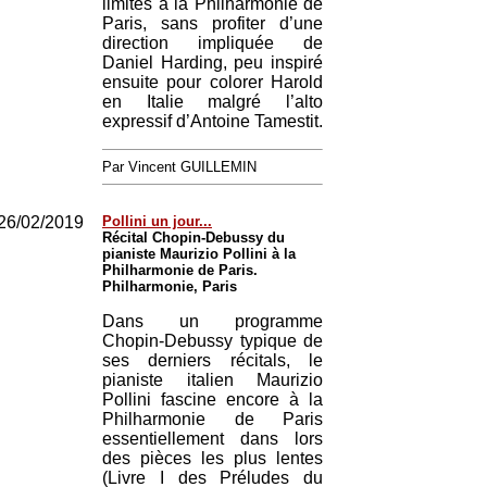
limites à la Philharmonie de
Paris, sans profiter d’une
direction impliquée de
Daniel Harding, peu inspiré
ensuite pour colorer Harold
en Italie malgré l’alto
expressif d’Antoine Tamestit.
Par Vincent GUILLEMIN
26/02/2019
Pollini un jour...
Récital Chopin-Debussy du
pianiste Maurizio Pollini à la
Philharmonie de Paris.
Philharmonie, Paris
Dans un programme
Chopin-Debussy typique de
ses derniers récitals, le
pianiste italien Maurizio
Pollini fascine encore à la
Philharmonie de Paris
essentiellement dans lors
des pièces les plus lentes
(Livre I des Préludes du