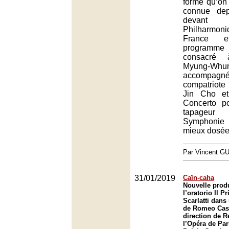
forme qu’on 
connue dep
devant 
Philharmon
France 
programme
consacré à
Myung-Whu
accompa
compatriot
Jin Cho et
Concerto p
tapageu
Symphoni
mieux dosée
Par Vincent G
31/01/2019
Caïn-caha
Nouvelle prod
l’oratorio Il 
Scarlatti dans
de Romeo Caste
direction de 
l’Opéra de Par