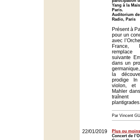
participation 
Yang à la Mais
Paris.
Auditorium de
Radio, Paris
Présent à Pa
pour un con
avec l’Orche
France, 
remplace
suivante E
dans un pr
germanique,
la découv
prodige I
violon, et
Mahler dans
traînen
plantigrades
Par Vincent G
22/01/2019
Plus ou moins
Concert de l’O