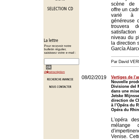
scène de 
offre un cad
varié à 
généreuse d
trouvera 
satisfacti
niveau du pl
la direction
Pour recevoir notre
García Alarc
bulletin régulier,
saisissez votre e-mail :
Par David VE
d�sinscription
08/02/2019
Vertiges de l'
Nouvelle prod
Divisione del
dans une mise
Jetske Mijnsse
direction de 
à l’Opéra du R
Opéra du Rhin
L'opéra de
mélange d
d'impertine
Venise. Cet