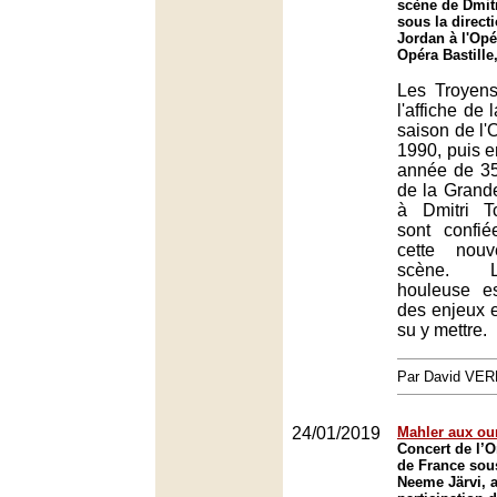
scène de Dmitr
sous la direct
Jordan à l'Opé
Opéra Bastille
Les Troyens
l'affiche de 
saison de l'
1990, puis e
année de 35
de la Grande
à Dmitri T
sont confi
cette nou
scène. L
houleuse e
des enjeux e
su y mettre.
Par David VE
24/01/2019
Mahler aux ou
Concert de l’O
de France sous
Neeme Järvi, a