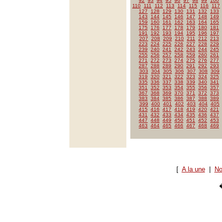
92
93
94
95
96
97
98
99
100
110
111
112
113
114
115
116
117
127
128
129
130
131
132
133
143
144
145
146
147
148
149
159
160
161
162
163
164
165
175
176
177
178
179
180
181
191
192
193
194
195
196
197
207
208
209
210
211
212
213
223
224
225
226
227
228
229
239
240
241
242
243
244
245
255
256
257
258
259
260
261
271
272
273
274
275
276
277
287
288
289
290
291
292
293
303
304
305
306
307
308
309
319
320
321
322
323
324
325
335
336
337
338
339
340
341
351
352
353
354
355
356
357
367
368
369
370
371
372
373
383
384
385
386
387
388
389
399
400
401
402
403
404
405
415
416
417
418
419
420
421
431
432
433
434
435
436
437
447
448
449
450
451
452
453
463
464
465
466
467
468
469
[
A la une
|
No