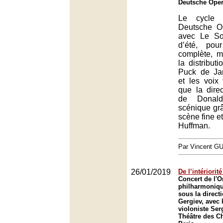
Deutsche Oper,
Le cycle 
Deutsche O
avec Le So
d’été, pou
complète, m
la distribut
Puck de Ja
et les voix 
que la dire
de Donald
scénique gr
scène fine e
Huffman.
Par Vincent G
26/01/2019
De l’intériorité
Concert de l'O
philharmoniqu
sous la direct
Gergiev, avec 
violoniste Ser
Théâtre des C