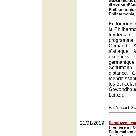
Gewandhaus de
direction d’An
Philharmonie 
Philharmonie,
En tournée p
la Philharmo
lendemain
programme
Grimaud, A
s’attaque 
majeures 
germani
Schumann
distance, 
Mendelssoh
les étincela
Gewandhaus
Leipzig.
Par Vincent G
21/01/2019
Renouveau car
Première à l’
De la maison 