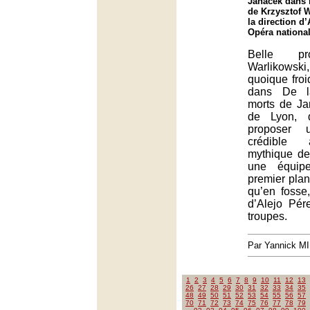
Janáček dans 
de Krzysztof 
la direction d’
Opéra nationa
Belle pr
Warlikows
quoique froi
dans De l
morts de Ja
de Lyon, q
proposer u
crédible 
mythique d
une équip
premier plan
qu’en fosse,
d’Alejo Pér
troupes.
Par Yannick M
1
2
3
4
5
6
7
8
9
10
11
12
13
26
27
28
29
30
31
32
33
34
35
48
49
50
51
52
53
54
55
56
57
70
71
72
73
74
75
76
77
78
79