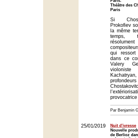
Paris.
Théâtre des C
Paris
Si Chost
Prokofiev s
la même te
temps, 
résolume
compositeu
qui ressor
dans ce co
Valery G
violoni
Kachatrya
profondeurs
Chosta
l’extériorisat
provocatrice
Par Benjamin
25/01/2019
Nuit d'ivresse
Nouvelle prod
de Berlioz da