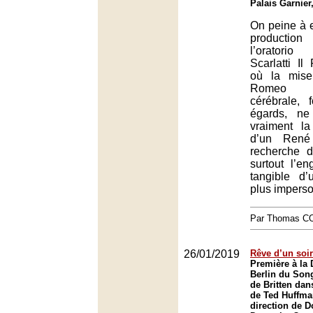
Palais Garnier
On peine à e
productio
l’oratorio
Scarlatti Il
où la mis
Romeo C
cérébrale, 
égards, ne
vraiment la
d’un René
recherche de
surtout l’e
tangible d
plus imperso
Par Thomas 
26/01/2019
Rêve d’un soir
Première à la
Berlin du Song
de Britten dan
de Ted Huffma
direction de D