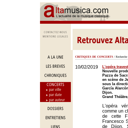
CRITIQUES DE CONCERTS
/ Recherche 
10/02/2019
L'opéra travest
Nouvelle produ
Pazza de Sacr
en scène de Je
sous la direct
García Alarcón
Dijon.
Grand Théâtre
L'opéra vé
comme un ch
de cette F
Francesco S
de Dijon. 