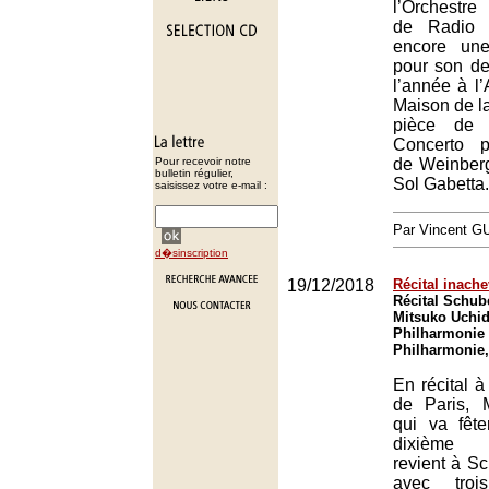
l’Orchestre
de Radio 
encore une
pour son de
l’année à l’
Maison de l
pièce de 
Concerto p
Pour recevoir notre
de Weinber
bulletin régulier,
Sol Gabetta.
saisissez votre e-mail :
Par Vincent G
d�sinscription
19/12/2018
Récital inach
Récital Schube
Mitsuko Uchid
Philharmonie 
Philharmonie,
En récital à
de Paris, 
qui va fête
dixième a
revient à Sc
avec troi