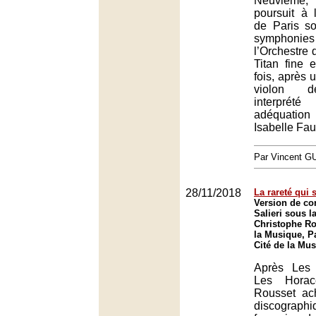
Neuvième, 
poursuit à 
de Paris so
symphonies
l’Orchestre 
Titan fine 
fois, après 
violon d
interprét
adéquation 
Isabelle Fau
Par Vincent G
28/11/2018
La rareté qui 
Version de co
Salieri sous l
Christophe Ro
la Musique, Pa
Cité de la Mus
Après Les
Les Horac
Rousset ac
discograph