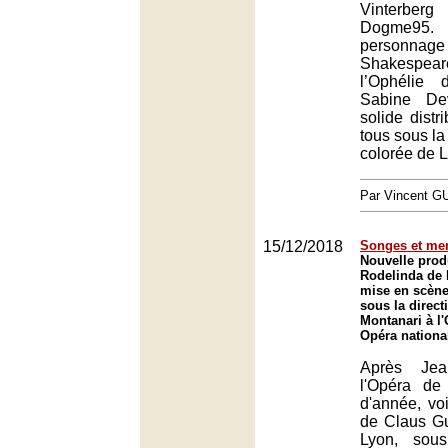
Vinterb
Dogme95
perso
Shakespe
l’Ophélie
Sabine De
solide distri
tous sous la 
colorée de 
Par Vincent G
15/12/2018
Songes et me
Nouvelle prod
Rodelinda de
mise en scène
sous la direct
Montanari à l
Opéra nationa
Après Jea
l'Opéra de
d'année, vo
de Claus Gu
Lyon, sous