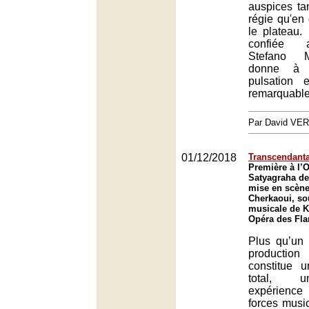
auspices ta
régie qu'en
le plateau. 
confiée a
Stefano M
donne à 
pulsation 
remarquable
Par David VE
01/12/2018
Transcendanta
Première à l’
Satyagraha de
mise en scène
Cherkaoui, sou
musicale de K
Opéra des Fla
Plus qu’un 
production
constitue 
total, u
expérience
forces musi