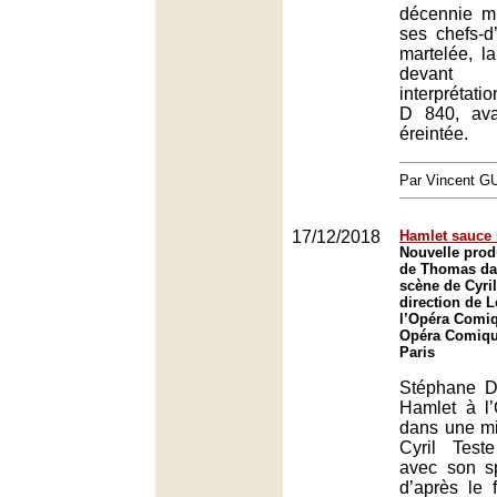
décennie m
ses chefs-
martelée, l
devant 
interprétati
D 840, av
éreintée.
Par Vincent G
17/12/2018
Hamlet sauce 
Nouvelle prod
de Thomas da
scène de Cyril
direction de 
l’Opéra Comiq
Opéra Comique
Paris
Stéphane D
Hamlet à l
dans une m
Cyril Test
avec son s
d’après le