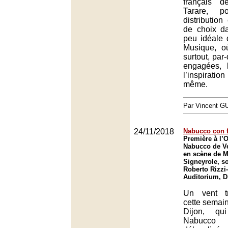
français d
Tarare, p
distribution
de choix da
peu idéale 
Musique, où
surtout, par-
engagées, 
l’inspiration
même.
Par Vincent G
24/11/2018
Nabucco con 
Première à l’
Nabucco de Ve
en scène de M
Signeyrole, so
Roberto Rizzi-
Auditorium, D
Un vent tr
cette semain
Dijon, qu
Nabucco