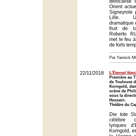
délocalisé
Orient actu
Signeyrole 
Lille. 
dramatique q
fruit de l
Roberto Riz
met le feu à
de forts tem
Par Yannick 
22/11/2018
L'Éternel fémi
Première au T
de Toulouse de
Korngold, dan
scène de Phi
sous la direct
Hussain.
Théâtre du Ca
Die tote St
célèbre 
lyriques d
Korngold, e