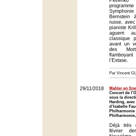
Petrenk
program
Symphon
Bernstein à
russe, avec
pianiste Kril
aguerri a
classique 
avant un vo
des Mor
flamboya
l’Extase.
Par Vincent G
29/11/2018
Mahler en fin
Concert de l’O
sous la direct
Harding, avec 
d’Isabelle Fau
Philharmonie 
Philharmonie,
Déjà très 
février d