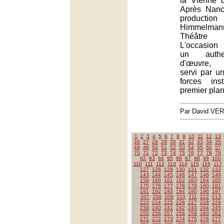
la Vienne d
Après Nanc
productio
Himmelman
Théâtre 
L'occasion
un authe
d'œuvre, 
servi par u
forces ins
premier plan
Par David VE
1
2
3
4
5
6
7
8
9
10
11
12
13
26
27
28
29
30
31
32
33
34
35
48
49
50
51
52
53
54
55
56
57
70
71
72
73
74
75
76
77
78
79
92
93
94
95
96
97
98
99
100
110
111
112
113
114
115
116
117
127
128
129
130
131
132
133
143
144
145
146
147
148
149
159
160
161
162
163
164
165
175
176
177
178
179
180
181
191
192
193
194
195
196
197
207
208
209
210
211
212
213
223
224
225
226
227
228
229
239
240
241
242
243
244
245
255
256
257
258
259
260
261
271
272
273
274
275
276
277