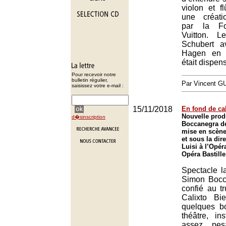
violon et f
une créat
par la Fo
Vuitton. L
Schubert a
Hagen en 
était dispen
Pour recevoir notre
bulletin régulier,
Par Vincent G
saisissez votre e-mail :
15/11/2018
En fond de ca
Nouvelle pro
d�sinscription
Boccanegra de
mise en scène
et sous la dir
Luisi à l’Opér
Opéra Bastille
Spectacle l
Simon Bocc
confié au t
Calixto Bi
quelques b
théâtre, in
assez pes