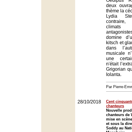
Oedipus R
deux ouvra
thème la céci
Lydia St
contraire
climats
antagoniste
domine d’
kitsch et gl
dans l’au
musicale n
une certa
n'était l’ext
Grigorian q
Iolanta.
Par Pierre-E
28/10/2018
Cent cinquant
chanteurs
Nouvelle prod
chanteurs de
mise en scène
et sous la dir
Soddy au Nati