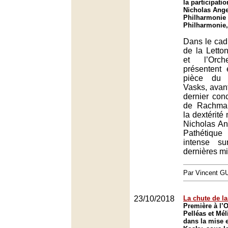
la participati
Nicholas Ange
Philharmonie 
Philharmonie,
Dans le cad
de la Letto
et l’Orch
présentent
pièce du 
Vasks, avant
dernier con
de Rachman
la dextérité
Nicholas An
Pathétique
intense su
dernières mi
Par Vincent G
23/10/2018
La chute de l
Première à l’
Pelléas et Mé
dans la mise 