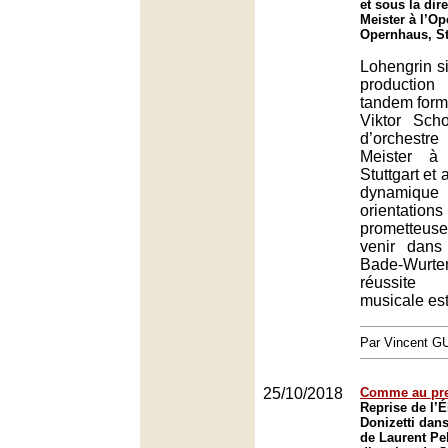
et sous la dir
Meister à l’Op
Opernhaus, St
Lohengrin s
productio
tandem formé
Viktor Sch
d’orchest
Meister à
Stuttgart et 
dynami
orientatio
prometteuse
venir dans
Bade-Wurte
réussite
musicale est
Par Vincent G
25/10/2018
Comme au pre
Reprise de l’É
Donizetti dan
de Laurent Pel