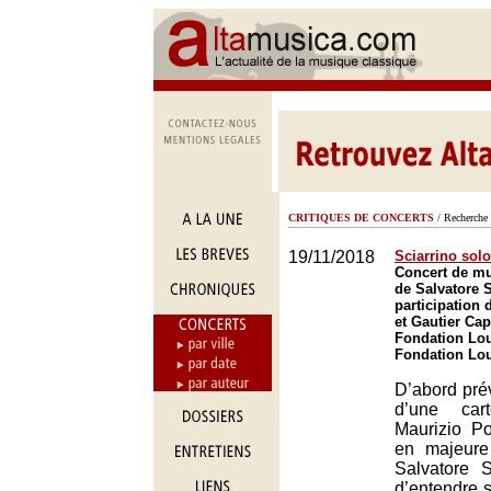
CRITIQUES DE CONCERTS
/ Recherche 
19/11/2018
Sciarrino solo
Concert de m
de Salvatore S
participation
et Gautier Ca
Fondation Lou
Fondation Lou
D’abord pré
d’une car
Maurizio Pol
en majeure
Salvatore S
d’entendre 