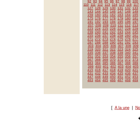
92
93
94
95
96
97
98
99
100
110
111
112
113
114
115
116
117
127
128
129
130
131
132
133
143
144
145
146
147
148
149
159
160
161
162
163
164
165
175
176
177
178
179
180
181
191
192
193
194
195
196
197
207
208
209
210
211
212
213
223
224
225
226
227
228
229
239
240
241
242
243
244
245
255
256
257
258
259
260
261
271
272
273
274
275
276
277
287
288
289
290
291
292
293
303
304
305
306
307
308
309
319
320
321
322
323
324
325
335
336
337
338
339
340
341
351
352
353
354
355
356
357
367
368
369
370
371
372
373
383
384
385
386
387
388
389
399
400
401
402
403
404
405
415
416
417
418
419
420
421
431
432
433
434
435
436
437
447
448
449
450
451
452
453
463
464
465
466
467
468
469
[
A la une
|
No