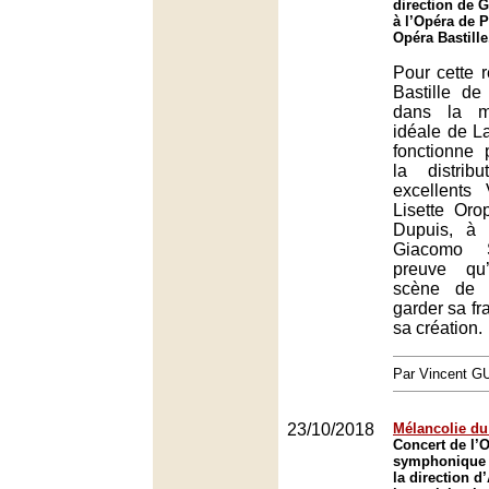
direction de 
à l’Opéra de P
Opéra Bastille
Pour cette r
Bastille de 
dans la m
idéale de La
fonctionne 
la distrib
excellents V
Lisette Oro
Dupuis, à 
Giacomo S
preuve qu
scène de r
garder sa f
sa création.
Par Vincent G
23/10/2018
Mélancolie d
Concert de l’O
symphonique 
la direction d