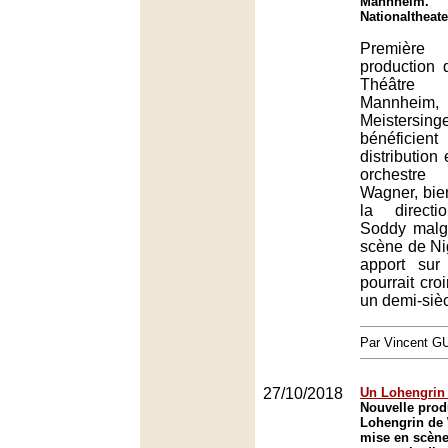
Mannheim.
Nationaltheat
Premièr
production 
Théâtre 
Mannh
Meistersing
bénéfic
distribution
orchestre
Wagner, bie
la directi
Soddy malg
scène de Ni
apport sur
pourrait croi
un demi-sièc
Par Vincent G
27/10/2018
Un Lohengrin
Nouvelle prod
Lohengrin de
mise en scène