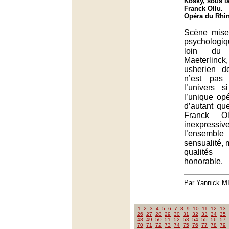
Kosky, sous la
Franck Ollu.
Opéra du Rhin
Scène mise
psychologiq
loin du
Maeterlin
usherien d
n’est pas 
l’univers s
l’unique op
d’autant que
Franck Ol
inexpres
l’ensemble
sensualité, 
qualités 
honorable.
Par Yannick 
1
2
3
4
5
6
7
8
9
10
11
12
13
26
27
28
29
30
31
32
33
34
35
48
49
50
51
52
53
54
55
56
57
70
71
72
73
74
75
76
77
78
79