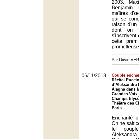
2003. Max
Benjamin 
maîtres d'œ
qui se con
raison d'un
dont on s
s'inscrivent
cette prem
prometteuse
Par David VE
06/11/2018
Couple encha
Récital Puccin
d’Aleksandra 
Alagna dans l
Grandes Voix 
Champs-Élysée
Théâtre des 
Paris
Enchanté o
On ne sait c
le coupl
Aleksand