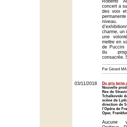
Roberto A
concert a su
des voix et
permanent
nive
d’exhibitio
charme, un i
une volont
mettre en v
de Puccini à
du prog
consacrée. 
Par Gérard M
03/11/2018
Du gris terne
Nouvelle prod
Rex de Stravin
Tchaïkovski d
scène de Lydia
direction de 
l’Opéra de Fra
Oper, Frankfur
Aucune vo