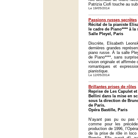
Patrizia Ciofi touche au sub
Le 19/05/2014
Passions russes secrètes
Récital de la pianiste El
le cadre de Piano**** à la 
Salle Pleyel, Paris
Discrète, Elisabeth Leons
dernières grandes représent
piano russe. À la salle Ple
de Piano****, sans surprise
vision originale et affirmé
romantiques et expression
pianistique.
Le 12/05/2014
Brillantes prises de rôles
Reprise de Les Capulet et
Bellini dans la mise en s
sous la direction de Brun
de Paris.
Opéra Bastille, Paris
N’ayant pas pu ou pas v
comme pour les précéden
production de 1996, l’Opéra
de la prise de rôle in loc
Roméo. Elle aurait dû av