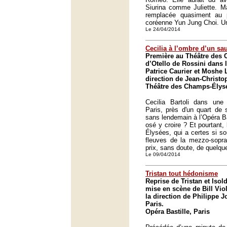
Siurina comme Juliette. Ma
remplacée quasiment au 
coréenne Yun Jung Choi. Un
Le 24/04/2014
Cecilia à l’ombre d’un sa
Première au Théâtre des
d’Otello de Rossini dans 
Patrice Caurier et Moshe L
direction de Jean-Christo
Théâtre des Champs-Élysé
Cecilia Bartoli dans une
Paris, près d'un quart de 
sans lendemain à l’Opéra Bas
osé y croire ? Et pourtant
Élysées, qui a certes si sou
fleuves de la mezzo-sopran
prix, sans doute, de quelq
Le 09/04/2014
Tristan tout hédonisme
Reprise de Tristan et Iso
mise en scène de Bill Viol
la direction de Philippe J
Paris.
Opéra Bastille, Paris