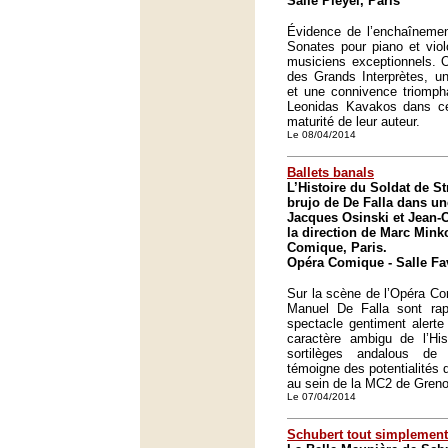
Salle Pleyel, Paris
Évidence de l’enchaînemen
Sonates pour piano et vio
musiciens exceptionnels. O
des Grands Interprètes, u
et une connivence triomph
Leonidas Kavakos dans c
maturité de leur auteur.
Le 08/04/2014
Ballets banals
L’Histoire du Soldat de St
brujo de De Falla dans u
Jacques Osinski et Jean-C
la direction de Marc Mink
Comique, Paris.
Opéra Comique - Salle Fav
Sur la scène de l’Opéra Com
Manuel De Falla sont ra
spectacle gentiment alerte
caractère ambigu de l’His
sortilèges andalous de
témoigne des potentialités du
au sein de la MC2 de Greno
Le 07/04/2014
Schubert tout simplement