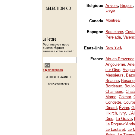
,
,
Belgique
Anvers
Bruges
Liège
Montréal
Canada
,
Espagne
Barcelone
Caste
,
Perelada
Valenc
Pour recevoir notre
New York
Etats-Unis
bulletin régulier,
saisissez votre e-mail :
France
Aix-en-Provence
,
Angoulême
Arle
,
sur-Oise
Avigno
d�sinscription
,
Messieurs
Bazo
,
Beaune
Besanç
,
Bordeaux
Boulo
,
Chambord
Chât
,
,
Marne
Colmar
,
Condette
Courb
,
,
Dinard
Évian
Ge
,
,
Illkirch
Ivry
L'A
,
,
Dieu
La Grave
La Roque-d'Anth
,
Le Lautaret
Le 
,
Bains
Le Thoron