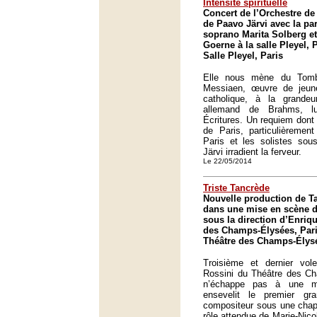
Intensité spirituelle
Concert de l’Orchestre de 
de Paavo Järvi avec la par
soprano Marita Solberg et
Goerne à la salle Pleyel, P
Salle Pleyel, Paris
Elle nous mène du Tomb
Messiaen, œuvre de jeun
catholique, à la grande
allemand de Brahms, lu
Écritures. Un requiem dont
de Paris, particulièrement
Paris et les solistes sou
Järvi irradient la ferveur.
Le 22/05/2014
Triste Tancrède
Nouvelle production de T
dans une mise en scène d
sous la direction d’Enriq
des Champs-Élysées, Pari
Théâtre des Champs-Élysé
Troisième et dernier vole
Rossini du Théâtre des Ch
n’échappe pas à une mo
ensevelit le premier gr
compositeur sous une chape
rôle attendue de Marie-Nico