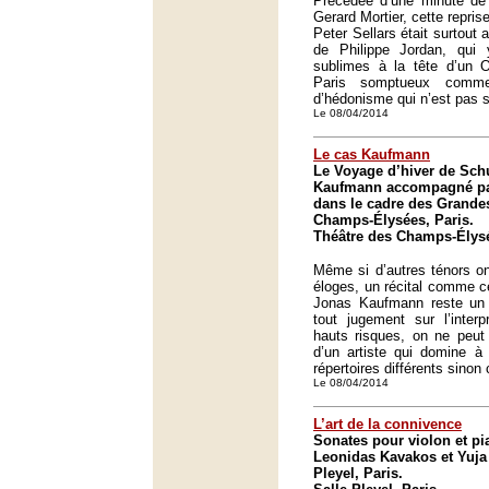
Précédée d’une minute d
Gerard Mortier, cette reprise
Peter Sellars était surtout 
de Philippe Jordan, qui y
sublimes à la tête d’un O
Paris somptueux comm
d’hédonisme qui n’est pas s
Le 08/04/2014
Le cas Kaufmann
Le Voyage d’hiver de Sch
Kaufmann accompagné pa
dans le cadre des Grande
Champs-Élysées, Paris.
Théâtre des Champs-Élysé
Même si d’autres ténors on
éloges, un récital comme ce
Jonas Kaufmann reste un 
tout jugement sur l’inter
hauts risques, on ne peut q
d’un artiste qui domine à 
répertoires différents sinon 
Le 08/04/2014
L’art de la connivence
Sonates pour violon et p
Leonidas Kavakos et Yuja 
Pleyel, Paris.