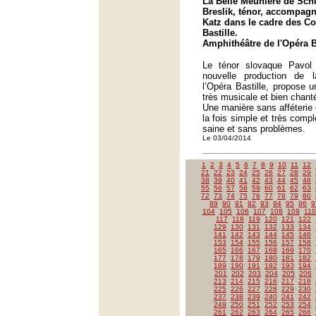
La Belle Meunière de Sch
Breslik, ténor, accompag
Katz dans le cadre des C
Bastille.
Amphithéâtre de l'Opéra Ba
Le ténor slovaque Pavol
nouvelle production de 
l’Opéra Bastille, propose un
très musicale et bien chant
Une manière sans afféterie
la fois simple et très comp
saine et sans problèmes.
Le 03/04/2014
1
2
3
4
5
6
7
8
9
10
11
12
21
22
23
24
25
26
27
28
29
38
39
40
41
42
43
44
45
46
55
56
57
58
59
60
61
62
63
72
73
74
75
76
77
78
79
80
89
90
91
92
93
94
95
96
9
104
105
106
107
108
109
110
117
118
119
120
121
122
129
130
131
132
133
134
141
142
143
144
145
146
153
154
155
156
157
158
165
166
167
168
169
170
177
178
179
180
181
182
189
190
191
192
193
194
201
202
203
204
205
206
213
214
215
216
217
218
225
226
227
228
229
230
237
238
239
240
241
242
249
250
251
252
253
254
261
262
263
264
265
266