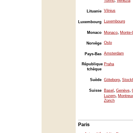
,
Torino
Venezia
Vilnius
Lituanie
Luxembourg
Luxembourg
,
Monaco
Monaco
Monte-
Oslo
Norvège
Amsterdam
Pays-Bas
République
Praha
tchèque
,
Suède
Göteborg
Stock
,
,
Suisse
Basel
Genève
,
Luzern
Montreu
Zürich
Paris