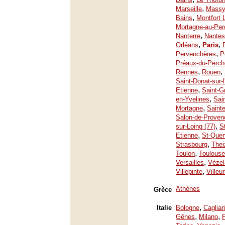
,
Marseille
Mass
,
Bains
Montfort 
Mortagne-au-Per
,
Nanterre
Nantes
,
,
Orléans
Paris
,
Pervenchères
P
Préaux-du-Perch
,
,
Rennes
Rouen
Saint-Donat-sur-
,
Etienne
Saint-G
,
en-Yvelines
Sai
,
Mortagne
Saint
Salon-de-Proven
,
sur-Loing (77)
S
,
Etienne
St-Quen
,
Strasbourg
Thei
,
Toulon
Toulouse
,
Versailles
Vézel
,
Villepinte
Villeu
Athènes
Grèce
,
Italie
Bologne
Cagliari
,
,
Gênes
Milano