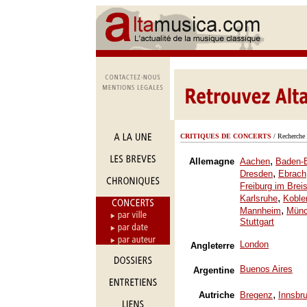
CRITIQUES DE CONCERTS
/ Recherche 
,
Allemagne
Aachen
Baden-
,
Dresden
Ebrach
Freiburg im Brei
,
Karlsruhe
Koble
,
Mannheim
Mün
Stuttgart
London
Angleterre
Buenos Aires
Argentine
,
Autriche
Bregenz
Innsbr