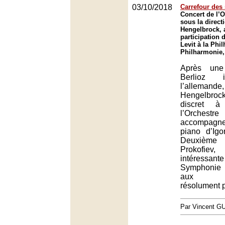
03/10/2018
Carrefour des 
Concert de l’O
sous la direc
Hengelbrock, 
participation 
Levit à la Phi
Philharmonie,
Après une
Berlioz i
l’allema
Hengelbrock
discret 
l’Orchestr
accompagn
piano d’Igo
Deuxième
Prokofie
intéressa
Symphonie
aux acc
résolument 
Par Vincent G