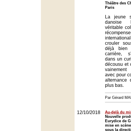
Théâtre des C
Paris
La jeune s
danoise E
véritable co
récompense
internatio
crouler sou
déjà bien 
carrière, 
dans un cu
décousu et 
vainement 
avec pour 
alternance
plus bas.
Par Gérard M
12/10/2018
Au-delà du mi
Nouvelle prod
Eurydice de G
mise en scène
sous la direct