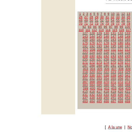
1
2
3
4
5
6
7
8
9
10
11
12
13
26
27
28
29
30
31
32
33
34
35
48
49
50
51
52
53
54
55
56
57
70
71
72
73
74
75
76
77
78
79
92
93
94
95
96
97
98
99
100
110
111
112
113
114
115
116
117
127
128
129
130
131
132
133
143
144
145
146
147
148
149
159
160
161
162
163
164
165
175
176
177
178
179
180
181
191
192
193
194
195
196
197
207
208
209
210
211
212
213
223
224
225
226
227
228
229
239
240
241
242
243
244
245
255
256
257
258
259
260
261
271
272
273
274
275
276
277
287
288
289
290
291
292
293
303
304
305
306
307
308
309
319
320
321
322
323
324
325
335
336
337
338
339
340
341
351
352
353
354
355
356
357
367
368
369
370
371
372
373
383
384
385
386
387
388
389
399
400
401
402
403
404
405
415
416
417
418
419
420
421
431
432
433
434
435
436
437
447
448
449
450
451
452
453
463
464
465
466
467
468
469
[
A la une
|
No