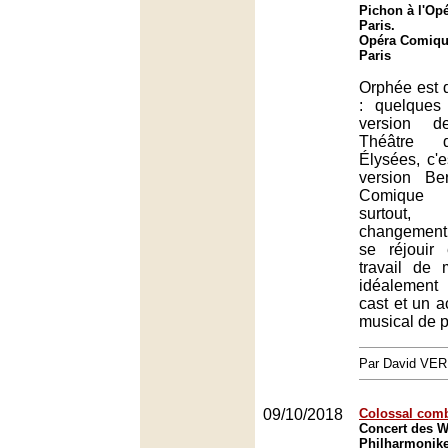
Pichon à l'Op
Paris.
Opéra Comique
Paris
Orphée est d
: quelques
version 
Théâtre 
Élysées, c'e
version Be
Comique 
surtout,
changement
se réjouir 
travail de
idéalement
cast et un
musical de p
Par David VE
09/10/2018
Colossal com
Concert des W
Philharmonike