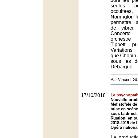
dont les pi
seules po
occultée
Norrington l
permettre 
de vibrer 
Concerto
orchestre
Tippett, pu
Variations
que Chopin p
sous les d
Debargue.
Par Vincent G
17/10/2018
Le psychopathe
Nouvelle prod
Mefistofele de
mise en scène 
sous la direct
Rustioni en o
2018-2019 de 
Opéra nationa
La producti