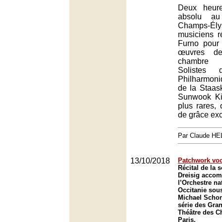
Deux heur
absolu au
Champs-Ély
musiciens r
Furno pour i
œuvres d
chambre
Solistes d
Philharmoni
de la Staask
Sunwook Ki
plus rares, 
de grâce exc
Par Claude H
13/10/2018
Patchwork voc
Récital de la 
Dreisig acco
l’Orchestre na
Occitanie sous
Michael Schon
série des Gra
Théâtre des C
Paris.