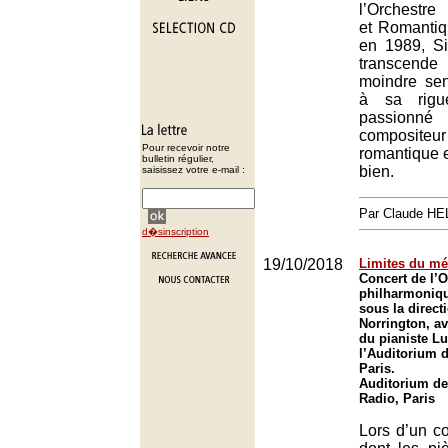
l’Orchestre
et Romantiq
en 1989, Si
transcend
moindre se
à sa rigu
passio
composite
Pour recevoir notre
romantique et
bulletin régulier,
bien.
saisissez votre e-mail :
Par Claude H
d�sinscription
19/10/2018
Limites du mé
Concert de l’O
philharmoniqu
sous la direct
Norrington, av
du pianiste L
l’Auditorium 
Paris.
Auditorium de
Radio, Paris
Lors d’un co