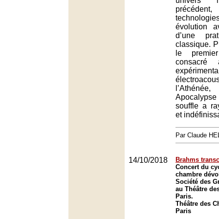
univers 
précédent,
technologi
évolution a
d’une prat
classique. P
le premier
consacré 
expérim
électroac
l’Athén
Apocalyps
souffle a r
et indéfiniss
Par Claude H
14/10/2018
Brahms trans
Concert du cy
chambre dévol
Société des G
au Théâtre de
Paris.
Théâtre des C
Paris