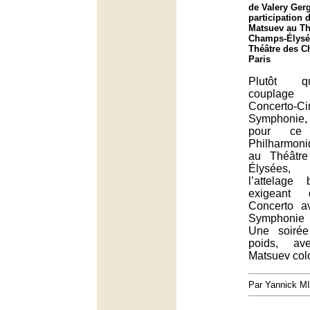
de Valery Gerg
participation 
Matsuev au Th
Champs-Élysée
Théâtre des C
Paris
Plutôt qu
couplag
Concerto-C
Symphonie, 
pour ce
Philharmon
au Théâtr
Élysées, 
l’attelage
exigeant
Concerto a
Symphonie 
Une soirée
poids, a
Matsuev col
Par Yannick M