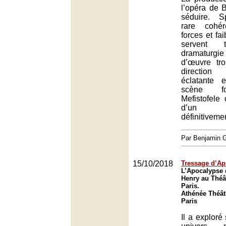
l’opéra de B
séduire. S
rare cohé
forces et fa
servent t
dramaturg
d’œuvre tr
direction
éclatante 
scène f
Mefistofele
d’un p
définitivement
Par Benjamin
15/10/2018
Tressage d’Ap
L’Apocalypse 
Henry au Théât
Paris.
Athénée Théât
Paris
Il a exploré