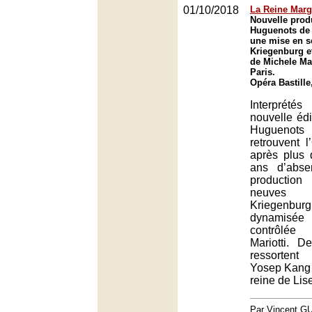
01/10/2018
La Reine Marg
Nouvelle prod
Huguenots de
une mise en s
Kriegenburg et
de Michele Mar
Paris.
Opéra Bastille
Interpré
nouvelle édit
Huguenots
retrouvent 
après plus 
ans d’abse
productio
neuves
Kriege
dynamisée p
contrôlé
Mariotti. De
ressorten
Yosep Kang 
reine de Lis
Par Vincent G