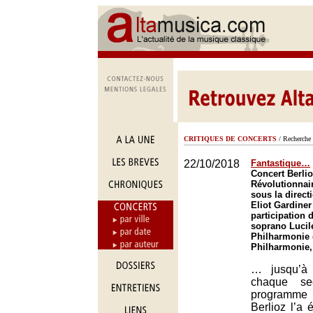
CRITIQUES DE CONCERTS
/ Recherche 
22/10/2018
Fantastique…
Concert Berlio
Révolutionnai
sous la direct
Eliot Gardiner
participation 
soprano Lucile
Philharmonie 
Philharmonie,
… jusqu’à 
chaque s
programm
Berlioz l’a 