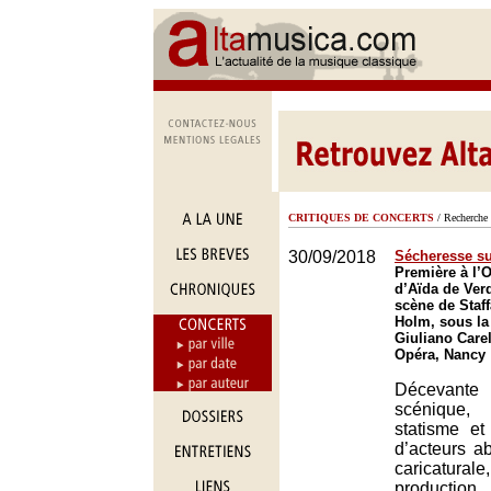
CRITIQUES DE CONCERTS
/ Recherche 
30/09/2018
Sécheresse sur
Première à l’
d’Aïda de Ver
scène de Staf
Holm, sous la
Giuliano Carel
Opéra, Nancy
Décevant
scénique,
statisme et
d’acteurs a
caricatu
producti