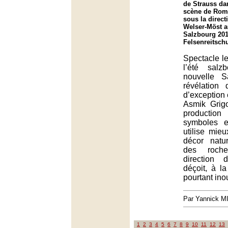
de Strauss da
scène de Rome
sous la direct
Welser-Möst au
Salzbourg 201
Felsenreitsch
Spectacle le
l’été salzb
nouvelle S
révélation 
d’exception 
Asmik Grig
producti
symboles e
utilise mie
décor nat
des roche
direction 
déçoit, à l
pourtant ino
Par Yannick 
1
2
3
4
5
6
7
8
9
10
11
12
13