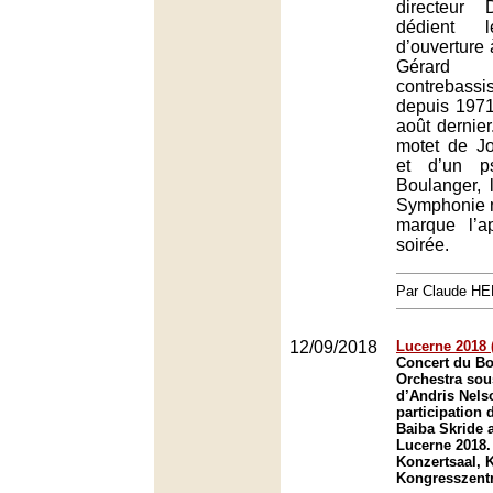
directeur 
dédient l
d’ouverture
Gérard
contrebassis
depuis 1971
août dernie
motet de J
et d’un p
Boulanger,
Symphonie n
marque l’a
soirée.
Par Claude H
12/09/2018
Lucerne 2018 (
Concert du B
Orchestra sous
d’Andris Nels
participation 
Baiba Skride a
Lucerne 2018.
Konzertsaal, 
Kongresszent