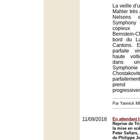
La veille d’
Mahler très 
Nelsons 
Symphony p
copieux
Bernstein-C
bord du L
Cantons. E
parfaite v
haute volt
dans un
Symph
Chostakovi
parfaiteme
pren
progressive
Par Yannick 
11/09/2018
En attendant 
Reprise de Tri
la mise en scè
Peter Sellars,
de Philippe J