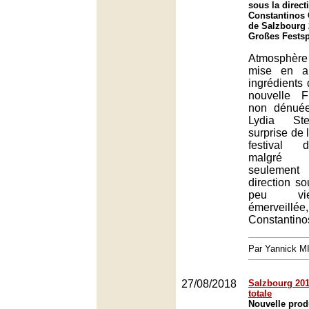
sous la direct
Constantinos C
de Salzbourg 
Großes Festsp
Atmosphèr
mise en a
ingrédients
nouvelle F
non dénuée
Lydia Ste
surprise de 
festival 
malgré 
seulement
direction so
peu vi
émerveill
Constantino
Par Yannick 
27/08/2018
Salzbourg 2018
totale
Nouvelle prod