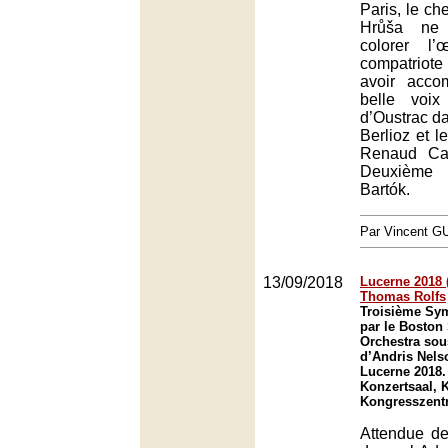
Paris, le ch
Hrůša ne 
colorer l
compatriot
avoir acco
belle voi
d’Oustrac d
Berlioz et l
Renaud Ca
Deuxième
Bartók.
Par Vincent G
13/09/2018
Lucerne 2018 (
Thomas Rolfs
Troisième Sy
par le Bosto
Orchestra sous
d’Andris Nelso
Lucerne 2018.
Konzertsaal, 
Kongresszent
Attendue de