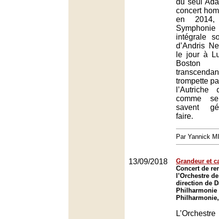
du seul Adag
concert ho
en 2014, 
Symphoni
intégrale s
d’Andris Ne
le jour à L
Boston
transcend
trompette pa
l’Autriche
comme seu
savent gé
faire.
Par Yannick 
13/09/2018
Grandeur et c
Concert de re
l’Orchestre de
direction de D
Philharmonie 
Philharmonie,
L’Orchestre