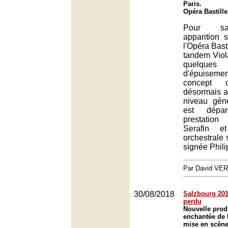
Paris.
Opéra Bastille
Pour sa
apparition 
l'Opéra Basti
tandem Viol
quelqu
d'épuisemen
concept q
désormais a
niveau gén
est dépar
prestatio
Serafin e
orchestrale 
signée Phili
Par David VE
30/08/2018
Salzbourg 2018
perdu
Nouvelle prod
enchantée de 
mise en scène 