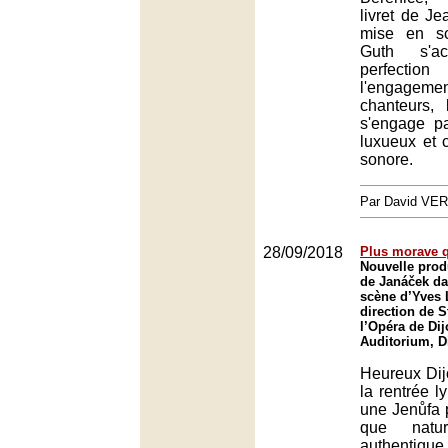
livret de Je
mise en s
Guth s'a
perfec
l'enga
chanteurs,
s'engage p
luxueux et c
sonore.
Par David VE
28/09/2018
Plus morave q
Nouvelle prod
de Janáček d
scène d’Yves 
direction de S
l’Opéra de Dij
Auditorium, D
Heureux Dij
la rentrée ly
une Jenůfa 
que natu
authentiq