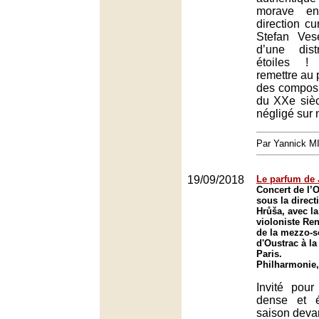
morave en
direction cu
Stefan Ves
d’une dist
étoiles 
remettre au 
des composi
du XXe sièc
négligé sur 
Par Yannick 
19/09/2018
Le parfum de
Concert de l’O
sous la direc
Hrůša, avec la
violoniste Re
de la mezzo-s
d'Oustrac à l
Paris.
Philharmonie,
Invité pou
dense et é
saison devan