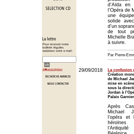
d’Aïda en
l’Opéra de 
une équipe
solide ave
d’un soprano
de tout p
Michelle Bra
à suivre.
Pour recevoir notre
bulletin régulier,
saisissez votre e-mail :
Par Pierre-E
d�sinscription
29/09/2018
La confusion 
Création mond
de Michael Ja
mise en scène
sous la direct
Jordan à l’Opé
Palais Garnier
Après Cas
Michael Ja
l'opéra et
héroïnes 
l'Antiqui
Bérénice,