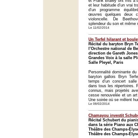
et Frank Braley ont mis à la
et leur habitude d’un vrai 
d’un programme équilib
œuvres quelques deux ce
violoncelle. De Beeth
splendeur du son et même m
Le 11/02/2014
Un Terfel hilarant et boul
Récital du baryton Bryn 
l’Orchestre national de B
direction de Gareth Jones
Grandes Voix à la salle Pl
Salle Pleyel, Paris
Personnalité dominante du 
baryton gallois Bryn Terfe
temps d’un concert salle
dans tous les répertoires. 
connus, mais projetés ave
cesse renouvelée et un art
Une soirée où se mêlent hu
Le 08/02/2014
Chamayou investit Schub
Récital Schubert du pian
dans la série Piano aux 
Théâtre des Champs-Élysé
Théâtre des Champs-Élysé