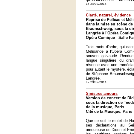
Le 24/02/2014
Clarté, naturel, évidence
Reprise de Pelléas et Mé
dans la mise en scène de
Braunschweig, sous la di
Langrée à l'Opéra Comiqu
Opéra Comique - Salle Fav
Trois mots d'ordre, qui dans
Mélisande à l'Opéra Comi
souvent galvaudé. Rendue à
langue singulière du dr
résonne avec une immédiate
pour autant le mystère, écl
de Stéphane Braunschweig e
Langrée.
Le 23/02/2014
Sinistres amours
Version de concert de Did
sous la direction de Teodo
de la musique, Paris.
Cité de la Musique, Paris
Que ce soit le motet de Ha
ses déclarations au Sei
amoureuse de Didon et Ené