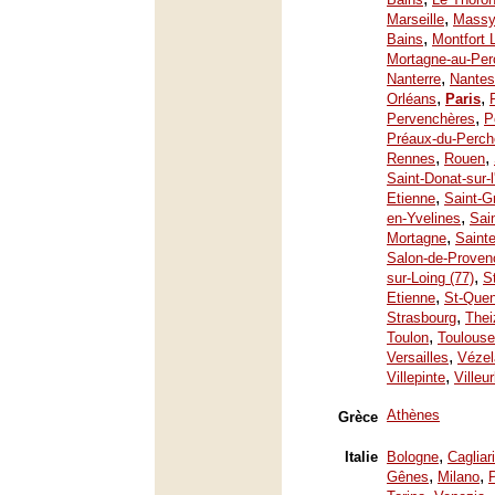
,
Marseille
Mass
,
Bains
Montfort 
Mortagne-au-Per
,
Nanterre
Nantes
,
,
Orléans
Paris
,
Pervenchères
P
Préaux-du-Perch
,
,
Rennes
Rouen
Saint-Donat-sur-
,
Etienne
Saint-G
,
en-Yvelines
Sai
,
Mortagne
Saint
Salon-de-Proven
,
sur-Loing (77)
S
,
Etienne
St-Quen
,
Strasbourg
Thei
,
Toulon
Toulouse
,
Versailles
Vézel
,
Villepinte
Villeu
Athènes
Grèce
,
Italie
Bologne
Cagliari
,
,
Gênes
Milano