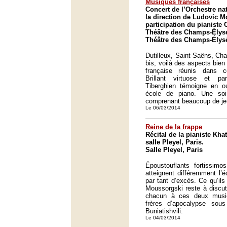
Musiques françaises
Concert de l’Orchestre na
la direction de Ludovic Mo
participation du pianiste
Théâtre des Champs-Élysé
Théâtre des Champs-Élysé
Dutilleux, Saint-Saëns, Ch
bis, voilà des aspects bien
française réunis dans c
Brillant virtuose et pa
Tiberghien témoigne en ou
école de piano. Une soi
comprenant beaucoup de je
Le 06/03/2014
Reine de la frappe
Récital de la pianiste Khat
salle Pleyel, Paris.
Salle Pleyel, Paris
Époustouflants fortissimo
atteignent différemment l’é
par tant d’excès. Ce qu’ils
Moussorgski reste à discut
chacun à ces deux music
frères d’apocalypse sou
Buniatishvili.
Le 04/03/2014