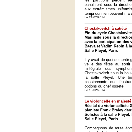
les partitions perdent le
banalisent sous la directi
aux extrémismes uniformis
tempi qui n’en peuvent mai
Le 21/02/2014
Chostakovitch à satiété
Fin du cycle Chostakovitc
Mariinski sous la directio
avec la participation des 
Baeva et Vadim Repin à la 
Salle Pleyel, Paris
Il y avait de quoi se senti
veille des fêtes au sortir
l’intégrale des sympho
Chostakovitch sous la houl
la salle Pleyel. Une bo
passionnante que frustra
options du chef ossète.
Le 18/02/2014
Le violoncelle en majesté
Récital du violoncelliste
pianiste Frank Braley dan
Solistes à la salle Pleyel, 
Salle Pleyel, Paris
Compagnons de route épr