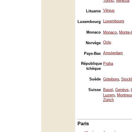
,
Torino
Venezia
Vilnius
Lituanie
Luxembourg
Luxembourg
,
Monaco
Monaco
Monte-
Oslo
Norvège
Amsterdam
Pays-Bas
République
Praha
tchèque
,
Suède
Göteborg
Stock
,
,
Suisse
Basel
Genève
,
Luzern
Montreu
Zürich
Paris