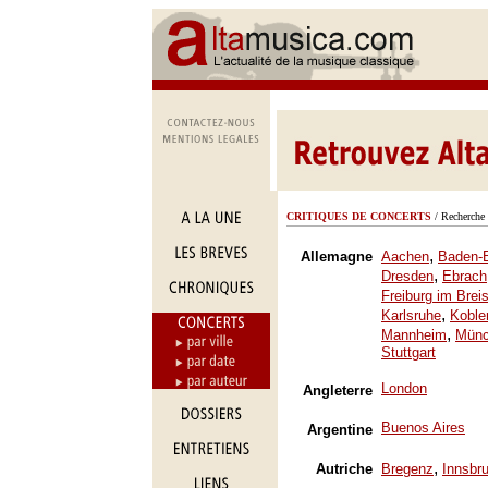
CRITIQUES DE CONCERTS
/ Recherche 
,
Allemagne
Aachen
Baden-
,
Dresden
Ebrach
Freiburg im Brei
,
Karlsruhe
Koble
,
Mannheim
Mün
Stuttgart
London
Angleterre
Buenos Aires
Argentine
,
Autriche
Bregenz
Innsbr