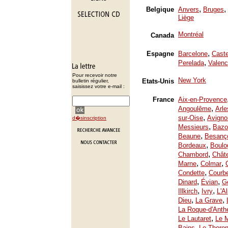
,
,
Belgique
Anvers
Bruges
Liège
Montréal
Canada
,
Espagne
Barcelone
Caste
,
Perelada
Valenc
Pour recevoir notre
New York
Etats-Unis
bulletin régulier,
saisissez votre e-mail :
France
Aix-en-Provence
,
Angoulême
Arle
,
sur-Oise
Avigno
d�sinscription
,
Messieurs
Bazo
,
Beaune
Besanç
,
Bordeaux
Boulo
,
Chambord
Chât
,
,
Marne
Colmar
,
Condette
Courb
,
,
Dinard
Évian
Ge
,
,
Illkirch
Ivry
L'A
,
,
Dieu
La Grave
La Roque-d'Anth
,
Le Lautaret
Le 
,
Bains
Le Thoron