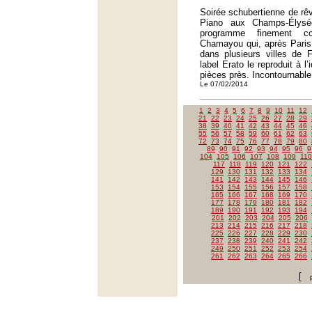
Soirée schubertienne de rêv
Piano aux Champs-Élys
programme finement co
Chamayou qui, après Paris
dans plusieurs villes de 
label Erato le reproduit à l
pièces près. Incontournable
Le 07/02/2014
1
2
3
4
5
6
7
8
9
10
11
12
21
22
23
24
25
26
27
28
29
38
39
40
41
42
43
44
45
46
55
56
57
58
59
60
61
62
63
72
73
74
75
76
77
78
79
80
89
90
91
92
93
94
95
96
9
104
105
106
107
108
109
110
117
118
119
120
121
122
129
130
131
132
133
134
141
142
143
144
145
146
153
154
155
156
157
158
165
166
167
168
169
170
177
178
179
180
181
182
189
190
191
192
193
194
201
202
203
204
205
206
213
214
215
216
217
218
225
226
227
228
229
230
237
238
239
240
241
242
249
250
251
252
253
254
261
262
263
264
265
266
[