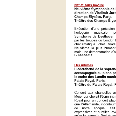
Net et sans bavure
Neuvième Symphonie de B
direction de Vladimir Jur
Champs-Élysées, Paris.
Théâtre des Champs-Élysé
Exécution d’une précision 
horlogerie musicale, 
Symphonie de Beethoven a
par les troupes du London P
charismatique chef Vlad
Neuvième la plus humanis
mais une démonstration d’o
Le 02/03/2014
Ors intimes
Liederabend de la sopran
accompagnée au piano pa
le cadre des Lundis musi
Palais-Royal, Paris.
Théâtre du Palais-Royal, 
Concert aux chandelles a
Meier qui choisit l'écrin in
Royal pour un concert plac
que l’Allemande, incontour
de notre époque, sait
expressives et subtiles, ave
qu'on lui connaît. Pari réuss