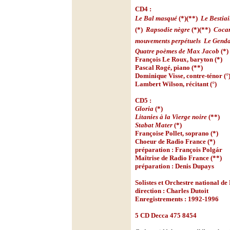
CD4 :
Le Bal masqué
(*)(**) 
Le Bestia
(*) 
Rapsodie nègre
(*)(**) 
Coca
mouvements perpétuels

Le Genda
Quatre poèmes de Max Jacob
(*)
François Le Roux, baryton (*)
Pascal Rogé, piano (**)
Dominique Visse, contre-ténor (°
Lambert Wilson, récitant (°)
CD5 :
Gloria
(*)
Litanies à la Vierge noire
(**)
Stabat Mater
(*)
Françoise Pollet, soprano (*)
Choeur de Radio France (*)
préparation : François Polgár
Maîtrise de Radio France (**)
préparation : Denis Dupays
Solistes et Orchestre national de
direction : Charles Dutoit
Enregistrements : 1992-1996
5 CD Decca 475 8454