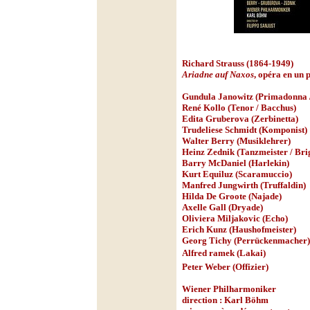
Richard Strauss (1864-1949)
Ariadne auf Naxos
, opéra en un 
Gundula Janowitz (Primadonna /
René Kollo (Tenor / Bacchus)
Edita Gruberova (Zerbinetta)
Trudeliese Schmidt (Komponist)
Walter Berry (Musiklehrer)
Heinz Zednik (Tanzmeister / Bri
Barry McDaniel (Harlekin)
Kurt Equiluz (Scaramuccio)
Manfred Jungwirth (Truffaldin)
Hilda De Groote (Najade)
Axelle Gall (Dryade)
Oliviera Miljakovic (Echo)
Erich Kunz (Haushofmeister)
Georg Tichy (Perrückenmacher)
Alfred ramek (Lakai)
Peter Weber (Offizier)
Wiener Philharmoniker
direction : Karl Böhm