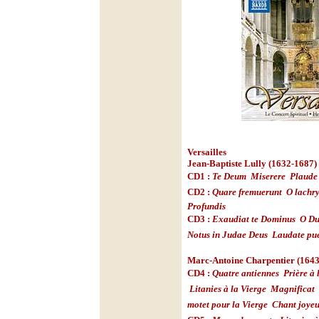
Versailles
Jean-Baptiste Lully (1632-1687)
CD1 :
Te Deum

Miserere

Plaude
CD2 :
Quare fremuerunt

O lachr
Profundis
CD3 :
Exaudiat te Dominus

O Du
Notus in Judae Deus

Laudate pu
Marc-Antoine Charpentier (1643
CD4 :
Quatre antiennes

Prière à

Litanies à la Vierge

Magnificat

motet pour la Vierge

Chant joyeu