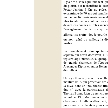
Il y a des disques qui touchent, qu
du plaisir, qui réchauffent le coe
Foster Jenkins ! On ne présen
excentrique de 76 ans qui remplis
pour un récital testamentaire où el
plus tonale par ses coloratures c
devant ces couacs et ratés inénar
l'aveuglement de l'artiste qui 
affirmait se croire  douée pour 
ou non, gêné ou railleur, la di
marbre.
En complément d'interprétati
soprano qui s'était découvert, suit
registre aigu miraculeux, quelqu
de grands chanteurs de l'époqu
Alexander Kipnis et autres Helen 
désopilant.
On regrettera cependant l'excell
mouture RCA qui présentait des 
la diva, dont un inoubliable tri
duo (!) avec la participation d
Thomas Burns. Rien d'aussi crousti
la nuit
et l'
Air des clochettes
so
classiques. Un album désarmant, à
préférence à un chanteur pour ses