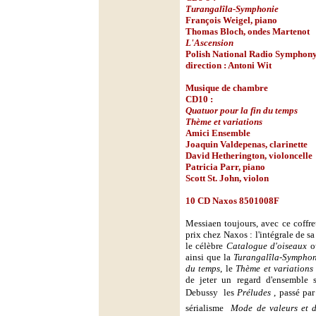
Turangalîla-Symphonie
François Weigel, piano
Thomas Bloch, ondes Martenot
L'Ascension
Polish National Radio Symphon
direction : Antoni Wit
Musique de chambre
CD10 :
Quatuor pour la fin du temps
Thème et variations
Amici Ensemble
Joaquin Valdepenas, clarinette
David Hetherington, violoncelle
Patricia Parr, piano
Scott St. John, violon
10 CD Naxos 8501008F
Messiaen toujours, avec ce coffret 
prix chez Naxos : l'intégrale de 
le célèbre
Catalogue d'oiseaux
ainsi que la
Turangalîla-Symphon
du temps
, le
Thème et variations
de jeter un regard d'ensemble 
Debussy  les
Préludes
, passé par
sérialisme 
Mode de valeurs et d'