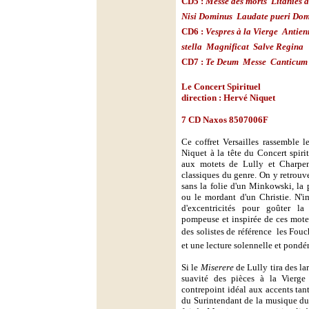
CD5 :
Messe des morts

Litanies à
Nisi Dominus

Laudate pueri Do
CD6 :
Vespres à la Vierge

Antien
stella

Magnificat

Salve Regina
CD7 :
Te Deum

Messe

Canticum
Le Concert Spirituel
direction : Hervé Niquet
7 CD Naxos 8507006F
Ce coffret Versailles rassemble l
Niquet à la tête du Concert spir
aux motets de Lully et Charpen
classiques du genre. On y retrouv
sans la folie d'un Minkowski, la 
ou le mordant d'un Christie. N'im
d'excentricités pour goûter l
pompeuse et inspirée de ces motet
des solistes de référence  les Fou
et une lecture solennelle et pondé
Si le
Miserere
de Lully tira des l
suavité des pièces à la Vierge
contrepoint idéal aux accents tant
du Surintendant de la musique du