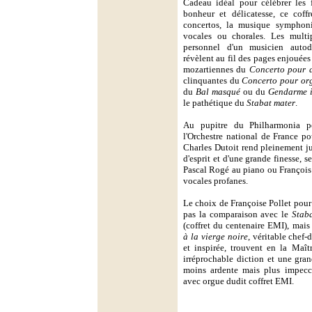
Cadeau idéal pour célébrer les 
bonheur et délicatesse, ce coff
concertos, la musique symphoni
vocales ou chorales. Les multipl
personnel d'un musicien autod
révèlent au fil des pages enjouées 
mozartiennes du
Concerto pour 
clinquantes du
Concerto pour or
du
Bal masqué
ou du
Gendarme 
le pathétique du
Stabat mater
.
Au pupitre du Philharmonia p
l'Orchestre national de France p
Charles Dutoit rend pleinement ju
d'esprit et d'une grande finesse, s
Pascal Rogé au piano ou François
vocales profanes.
Le choix de Françoise Pollet pour
pas la comparaison avec le
Stab
(coffret du centenaire EMI), mais
à la vierge noire
, véritable chef-
et inspirée, trouvent en la Maî
irréprochable diction et une gran
moins ardente mais plus impecc
avec orgue dudit coffret EMI.