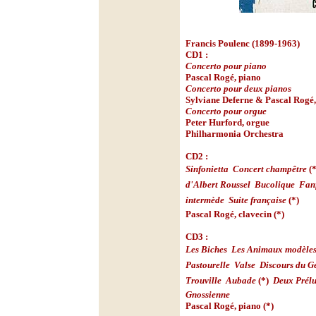
Francis Poulenc (1899-1963)
CD1 :
Concerto pour piano
Pascal Rogé, piano
Concerto pour deux pianos
Sylviane Deferne & Pascal Rogé,
Concerto pour orgue
Peter Hurford, orgue
Philharmonia Orchestra
CD2 :
Sinfonietta

Concert champêtre
(*
d'Albert Roussel

Bucolique

Fan
intermède

Suite française
(*)
Pascal Rogé, clavecin (*)
CD3 :
Les Biches

Les Animaux modèle
Pastourelle

Valse

Discours du G
Trouville

Aubade
(*) 
Deux Prélu
Gnossienne
Pascal Rogé, piano (*)