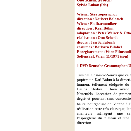
Otto Schenk (Frosch)
Sylvia Lukan (Ida)
Wiener Staatsopernchor
direction : Norbert Balatsch
Wiener Philharmoniker
direction : Karl Böhm
adaptation : Peter Weiser & Ott
réalisation : Otto Schenk
décors : Jan Schlubach
costumes : Barbara Bilabel
Enregistrement : Wien Filmstudi
Sofiensaal, Wien, 11/1971 (son)
1 DVD Deutsche Grammophon Uni
Très belle
Chauve-Souris
que ce f
pupitre un Karl Böhm à la directi
humour, tellement éloignée du
Carlos Kleiber : bien avant 
Neuenfels, l'occasion de prome
degré et pourtant sans concessi
haute bourgeoisie de Vienne à l
réalisation reste très classique, le
chanteurs ménagent une sav
l'espièglerie du plateau et une
direction.