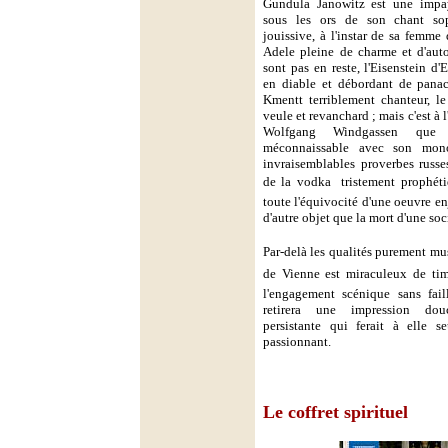
Gundula Janowitz est une impa
sous les ors de son chant sop
jouissive, à l'instar de sa femm
Adele pleine de charme et d'aut
sont pas en reste, l'Eisenstein d
en diable et débordant de panac
Kmentt terriblement chanteur, l
veule et revanchard ; mais c'est à 
Wolfgang Windgassen que
méconnaissable avec son mono
invraisemblables proverbes russ
de la vodka  tristement prophéti
toute l'équivocité d'une oeuvre en
d'autre objet que la mort d'une soci
Par-delà les qualités purement mu
de Vienne est miraculeux de tim
l'engagement scénique sans fail
retirera une impression dou
persistante qui ferait à elle
passionnant.
Le coffret spirituel