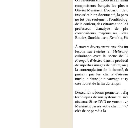
On célébrera en 2008 le centenair
compositeurs français les plus
Olivier Messiaen. L'occasion de d
inspiré et bien documenté, la per
ne fut pas seulement l'ornitholog
de la couleur, des vitraux et de la 
professeur d'analyse de plu
compositeurs majeurs au Conse
Boulez, Stockhausen, Xenakis, Pier
À travers divers entretiens, des im
leçons sur
Pelléas et Mélisand
culminant avec la scène de 
François d'Assise
dans la producti
de superbes images de nature, on 
la contemplation de la beauté, d
passant par les chants d'oisea
musique d'une joie sauvage et ry
création et de la fin du temps.
D'excellents bonus permettent d'a
techniques de son système musica
oiseaux. Si ce DVD ne vous ouvre 
Messiaen, passez votre chemin : c'
clés de ce paradis-là.