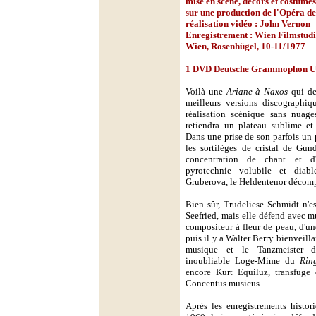
mise en scène, décors et costumes
sur une production de l'Opéra de
réalisation vidéo : John Vernon
Enregistrement : Wien Filmstudi
Wien, Rosenhügel, 10-11/1977
1 DVD Deutsche Grammophon Uni
Voilà une
Ariane à Naxos
qui dev
meilleurs versions discographiq
réalisation scénique sans nuage
retiendra un plateau sublime et
Dans une prise de son parfois un 
les sortilèges de cristal de Gu
concentration de chant et d'
pyrotechnie volubile et diab
Gruberova, le Heldentenor décom
Bien sûr, Trudeliese Schmidt n'e
Seefried, mais elle défend avec m
compositeur à fleur de peau, d'un
puis il y a Walter Berry bienveilla
musique et le Tanzmeister d
inoubliable Loge-Mime du
Rin
encore Kurt Equiluz, transfuge
Concentus musicus.
Après les enregistrements histo