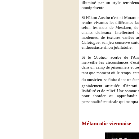
illuminé par un style terriblem
omniprésente.
Si Håkon Austbø n'est ni Muraro n
rendre vivantes les différentes fac
selon les mots de Messiaen, de 
chants d'oiseaux. Intellectuel
modernes, de textures variées 
Catalogue
, son jeu conserve sur
enthousiaste sinon jubilatoire.
Si le
Quatuor
acerbe de l'Ami
merveille les circonstances d'écr
dans un camp de prisonniers et to
tant que moment où le temps  cet
du musicien  se finira dans un éter
génialement articulée d'Anto
lisibilité et de relief. Une somme 
pour aborder ou approfondir 
personnalité musicale qui marqua
Mélancolie viennoise