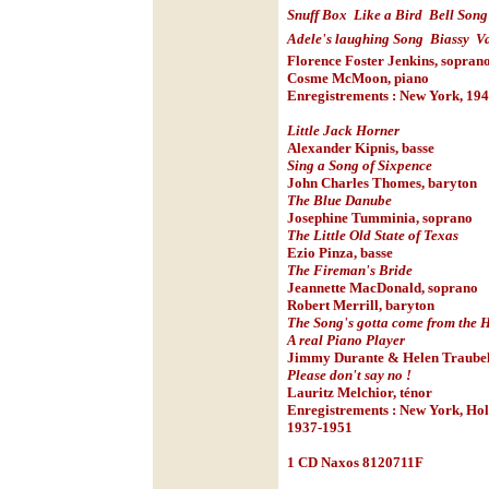
Snuff Box

Like a Bird

Bell Song
Adele's laughing Song

Biassy

Va
Florence Foster Jenkins, soprano 
Cosme McMoon, piano
Enregistrements : New York, 19
Little Jack Horner
Alexander Kipnis, basse
Sing a Song of Sixpence
John Charles Thomes, baryton
The Blue Danube
Josephine Tumminia, soprano
The Little Old State of Texas
Ezio Pinza, basse
The Fireman's Bride
Jeannette MacDonald, soprano
Robert Merrill, baryton
The Song's gotta come from the 
A real Piano Player
Jimmy Durante & Helen Traubel
Please don't say no !
Lauritz Melchior, ténor
Enregistrements : New York, Hol
1937-1951
1 CD Naxos 8120711F