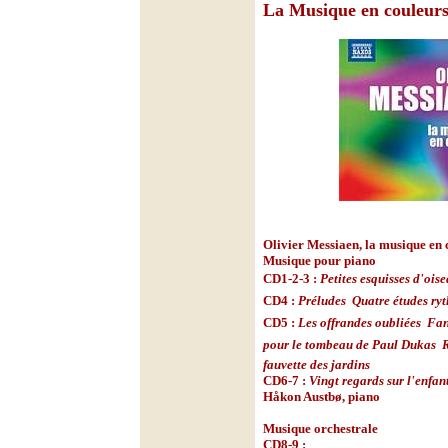
La Musique en couleur
Olivier Messiaen, la musique en 
Musique pour piano
CD1-2-3 :
Petites esquisses d'ois
CD4 :
Préludes

Quatre études ry
CD5 :
Les offrandes oubliées

Fan
pour le tombeau de Paul Dukas

fauvette des jardins
CD6-7 :
Vingt regards sur l'enfan
Håkon Austbø, piano
Musique orchestrale
CD8-9 :