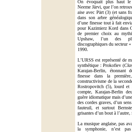
On évoquait plus haut le
Neeme Järvi, que l’on retrou
aise avec Pärt (3) (et sans 
dans son arbre généalogiqu
d’une finesse tout à fait env
pour Kazimierz Kord dans Gó
de premier choix au myt
Upshaw, l’un des pl
discographiques du secteur «
1990.
L’URSS est représenté de ma
synthétique : Prokofiev (
Cla
Karajan-Berlin, étonnant
finesse dans la première
constructivisme de la second
Rostropovitch (5), lourd et 
compte, Karajan-Berlin de
guère idiomatique mais d’une
des cordes graves, d’un sen
fauteuil, et surtout Bernst
grisantes d’un bout à l’autre,
La musique anglaise, pas av
la symphonie, n’est pas