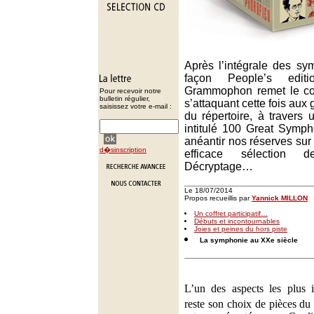
Après l’intégrale des s
façon People’s edit
Grammophon remet le couv
Pour recevoir notre
bulletin régulier,
s’attaquant cette fois au
saisissez votre e-mail :
du répertoire, à travers
intitulé 100 Great Symp
anéantir nos réserves sur 
d�sinscription
efficace sélection des
Décryptage…
Le 18/07/2014
Propos recueillis par
Yannick MILLON
Un coffret participatif…
Débuts et incontournables
Joies et peines du hors piste
La symphonie au XXe siècle
L’un des aspects les plus i
reste son choix de pièces d