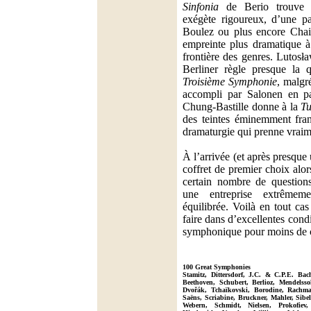
Sinfonia
de Berio trouve 
exégète rigoureux, d’une pa
Boulez ou plus encore Chai
empreinte plus dramatique à
frontière des genres. Lutosła
Berliner règle presque la 
Troisième Symphonie
, malgr
accompli par Salonen en pa
Chung-Bastille donne à la
Tu
des teintes éminemment fran
dramaturgie qui prenne vraim
À l’arrivée (et après presque
coffret de premier choix alor
certain nombre de questions
une entreprise extrêmem
équilibrée. Voilà en tout ca
faire dans d’excellentes cond
symphonique pour moins de c
100 Great Symphonies
Stamitz, Dittersdorf, J.C. & C.P.E. Ba
Beethoven, Schubert, Berlioz, Mendels
Dvořák, Tchaïkovski, Borodine, Rachma
Saëns, Scriabine, Bruckner, Mahler, Sibel
Webern, Schmidt, Nielsen, Prokofiev,