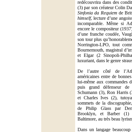
redécouvrira dans des condit
(3) par son créateur Colin D
Sinfonia da Requiem
de Brit
himself
, lecture d’une angoiss
incomparable. Même si Ad
encore le compositeur (1937
d’une franche coudée, Vaugh
son tour plus qu’honorableme
Norrington-LPO, tout com
Bournemouth, magistral d’im
et Elgar (2 Sinopoli-Philha
luxuriant, dans le genre strau
De l’autre côté de l’Atla
américaines entre de bonnes
lui-même aux commandes 
puis grand défenseur de
Schumann (3), Ron Harris (
et Charles Ives (2), tutoy
sommets de la discographie
de Philip Glass par Den
Brooklyn, et Barber (1)
Baltimore, au très beau lyris
Dans un langage beaucoup p