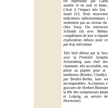
est représenté par Gard
austère et en noir et blan
Choir à l’impact très fort,
Israël (
Ut
,
Trois mouveme
indications métronomiques m
seulement pas au niveau du
chez Sony. On retrouvera
Schmidt (4) avec Mehta-
complément de leur si réput
explorateurs idéaux pour ce
par trop méconnue.
Très bref détour par la Se
avec la
Première Symph
Schoenberg sans chef des
chantante, très accessible, 
pilote au pupitre pour se 
meilleures (Boulez, Chailly), 
par Boulez-Berlin, luxe son
incomparables. Acclamons en
gravures de Herbert Blomstedt
la tête des somptueuses phal
et Leipzig, au service d
Harmonie
).