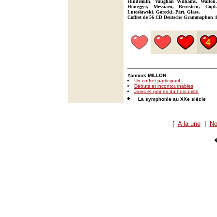
Hindemith, Vaughan Williams, Walton,
Honegger, Messiaen, Bernstein, Copla
Lutosławski, Górecki, Pärt, Glass.
Coffret de 56 CD Deutsche Grammophon 4
Yannick MILLON
Un coffret participatif…
Débuts et incontournables
Joies et peines du hors piste
La symphonie au XXe siècle
[
A la une
|
No