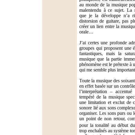
au monde de la musique popu
malentendu à ce sujet. La m
que je la développe n’a r
distorsion de guitare, pas p
créer un lien entre la musiqu
orale…
J’ai certes une profonde adm
groupes qui proposent une én
fantastiques, mais la satu
musique que la partie immer
phénomène est le prétexte à 
qui me semble plus important
Toute la musique des soixant
en effet basée sur un contrôl
l’interprétation – accentu
tempéré de la musique spect
une limitation et exclut de 
sonore lié aux sons complexes
organiser. Les sons purs ou l
un point de non retour, com
pour la tonalité au début 
trop enchaînés au système ton