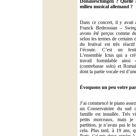
Donaueschingen ? Quelle a
milieu musical allemand ?
Dans ce concert, il y avait 
Franck Bedrossian –
Swin
avons été perçus comme des
selon les termes de certains 
du festival est très réacti
l’écoute. C’est un festi
L’ensemble Ictus qui a cré
travail formidable ainsi
(contrebasse solo) et Romai
dont la partie vocale est d’un
Évoquons un peu votre p
J’ai commencé le piano assez 
un Conservatoire du sud 
famille est installée. Très 
petits morceaux, mais je
partition, je n’avais pas le 
cela. Plus tard, à 19 ans, q
Paris, j’ai mis deux années 