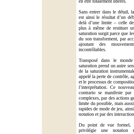
en être totalement libérés.
Sans entrer dans le détail, l
est ainsi le résultat d’un d
delà d’une limite – celle d
plus à même de restituer u
saturation surgit parce que l
du son transforment, par acc
ajoutant des mouvements
incontrôlables.
Transposé dans le monde 
saturation prend un autre sen
de la saturation instrumenta
appelé la perte de contrôle, ag
et le processus de compositi
l’interprétation. Ce nouvea
contrario se manifeste par l
complexes, par des actions ge
limite du possible, mais aus
rapides de mode de jeu, ains
notation et par des interaction
Du point de vue formel, l
privilégie une notation 