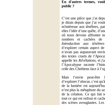
En d'autres termes, voul
public ?
C’est une pièce que j’ai dep
je dirais depuis que j’ai vou
m'intéresse aux ténèbres, par
elles l’idée d’une quête, d’u
où nous devons affronter no
sombres et cachées de n
Introduction aux ténèbres
d’explorer certain aspect d
n’avais pas auparavant envisa
des textes cruels de
l’Apoca
appelle les
Révélations
, et j'
l’Apocalypse raconte l’hist
celle des Chrétiens face à l’
Mais l’envie peut-être 
d’explorer l’obscur, c’est qu
de la lumière est aujourd'hu
n’est plus la métaphore du sav
de la création. Ce qui fait s
tout ce qui est enfoui et cach
des scènes aveuglantes. Les 