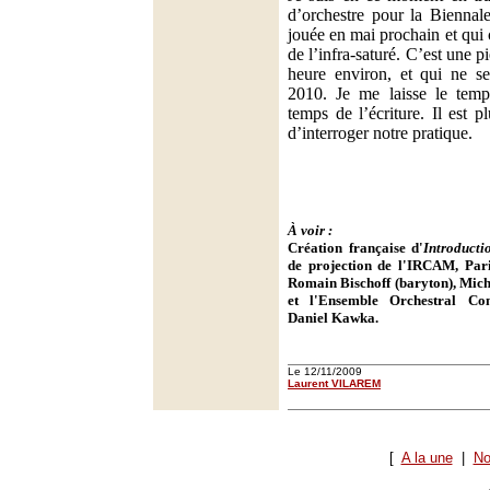
d’orchestre pour la Biennal
jouée en mai prochain et qui 
de l’infra-saturé. C’est une 
heure environ, et qui ne s
2010. Je me laisse le temps
temps de l’écriture. Il est p
d’interroger notre pratique.
À voir :
Création française d'
Introducti
de projection de l'IRCAM, Par
Romain Bischoff (baryton), Mich
et l'Ensemble Orchestral Co
Daniel Kawka.
Le 12/11/2009
Laurent VILAREM
[
A la une
|
No