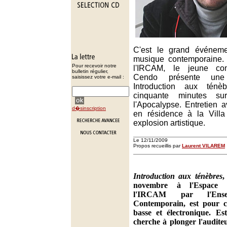
C'est le grand événem
musique contemporaine.
Pour recevoir notre
l'IRCAM, le jeune co
bulletin régulier,
Cendo présente une 
saisissez votre e-mail :
Introduction aux tén
cinquante minutes s
l'Apocalypse. Entretien 
d�sinscription
en résidence à la Villa
explosion artistique.
Le 12/11/2009
Propos recueillis par
Laurent VILAREM
Introduction aux ténèbres
,
novembre à l'Espace 
l'IRCAM par l'Ensem
Contemporain, est pour c
basse et électronique. E
cherche à plonger l'auditeu