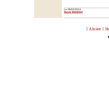
Le 08/02/2013
Mehdi MAHDAVI
[
A la une
|
No