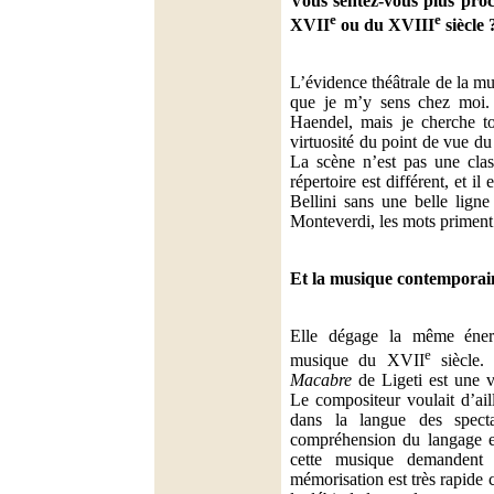
Vous sentez-vous plus pro
e
e
XVII
ou du XVIII
siècle 
L’évidence théâtrale de la m
que je m’y sens chez moi. 
Haendel, mais je cherche tou
virtuosité du point de vue du
La scène n’est pas une cla
répertoire est différent, et il 
Bellini sans une belle lign
Monteverdi, les mots priment
Et la musique contemporai
Elle dégage la même énerg
e
musique du XVII
siècle.
Macabre
de Ligeti est une v
Le compositeur voulait d’aill
dans la langue des specta
compréhension du langage et
cette musique demandent
mémorisation est très rapide c