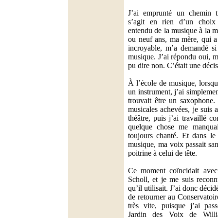
J’ai emprunté un chemin t
s’agit en rien d’un choix 
entendu de la musique à la m
ou neuf ans, ma mère, qui a
incroyable, m’a demandé si 
musique. J’ai répondu oui, ma
pu dire non. C’était une décis
À l’école de musique, lorsqu’
un instrument, j’ai simplemen
trouvait être un saxophone.
musicales achevées, je suis 
théâtre, puis j’ai travaillé
quelque chose me manquait
toujours chanté. Et dans le
musique, ma voix passait san
poitrine à celui de tête.
Ce moment coïncidait ave
Scholl, et je me suis recon
qu’il utilisait. J’ai donc décid
de retourner au Conservatoire
très vite, puisque j’ai pas
Jardin des Voix de Willi