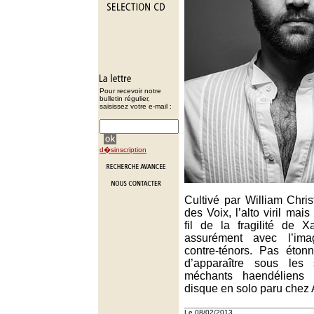
Pour recevoir notre
bulletin régulier,
saisissez votre e-mail :
d�sinscription
Cultivé par William Chri
des Voix, l’alto viril mai
fil de la fragilité de 
assurément avec l’im
contre-ténors. Pas étonn
d’apparaître sous les 
méchants haendéliens
disque en solo paru chez 
Le 08/02/2013