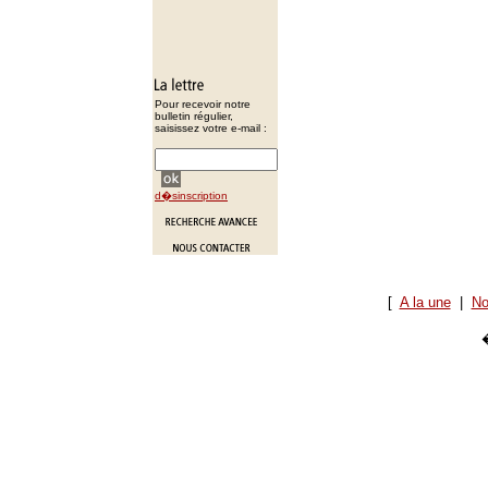
Pour recevoir notre
bulletin régulier,
saisissez votre e-mail :
d�sinscription
[
A la une
|
No