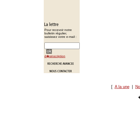
Pour recevoir notre
bulletin régulier,
saisissez votre e-mail :
d�sinscription
[
A la une
|
No