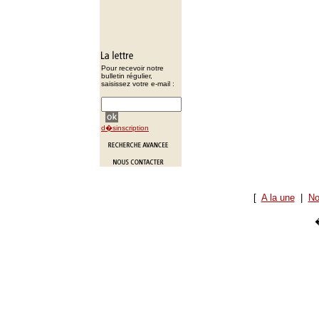
Pour recevoir notre
bulletin régulier,
saisissez votre e-mail :
d�sinscription
[
A la une
|
No