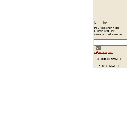
Pour recevoir notre
bulletin régulier,
saisissez votre e-mail :
d�sinscription