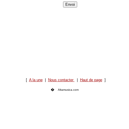
[
A la une
|
Nous contacter
|
Haut de page
]
�
Altamusica.com