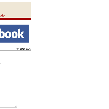
aide
07 ao�t 2026
.