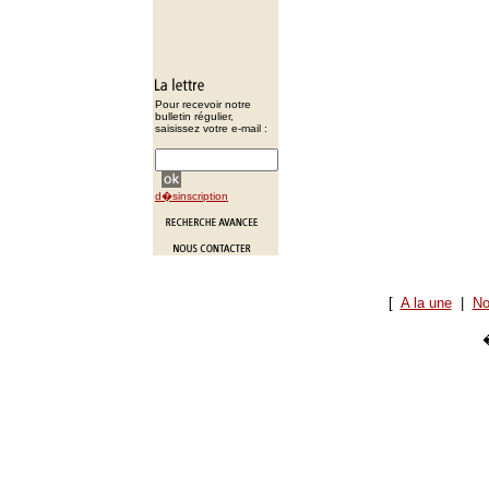
Pour recevoir notre
bulletin régulier,
saisissez votre e-mail :
d�sinscription
[
A la une
|
No