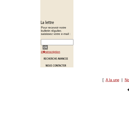
Pour recevoir notre
bulletin régulier,
saisissez votre e-mail :
d�sinscription
[
A la une
|
No