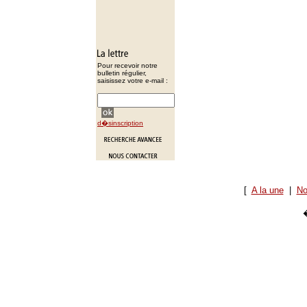
Pour recevoir notre
bulletin régulier,
saisissez votre e-mail :
d�sinscription
[
A la une
|
No