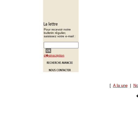
Pour recevoir notre
bulletin régulier,
saisissez votre e-mail :
d�sinscription
[
A la une
|
No