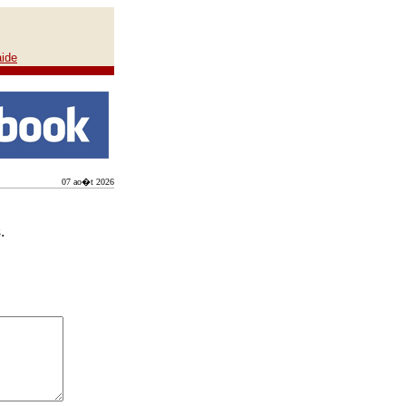
aide
07 ao�t 2026
.