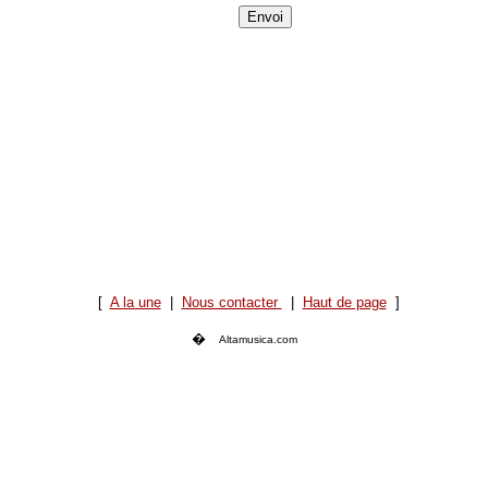
[
A la une
|
Nous contacter
|
Haut de page
]
�
Altamusica.com