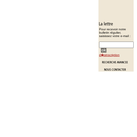
Pour recevoir notre
bulletin régulier,
saisissez votre e-mail :
d�sinscription