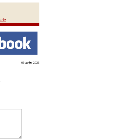
aide
09 ao�t 2026
.