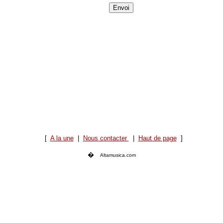
[
A la une
|
Nous contacter
|
Haut de page
]
�
Altamusica.com