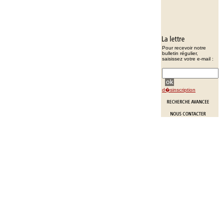
Pour recevoir notre
bulletin régulier,
saisissez votre e-mail :
d�sinscription