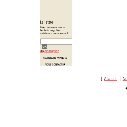
Pour recevoir notre
bulletin régulier,
saisissez votre e-mail :
d�sinscription
[
A la une
|
No