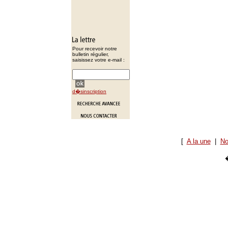
Pour recevoir notre
bulletin régulier,
saisissez votre e-mail :
d�sinscription
[
A la une
|
No