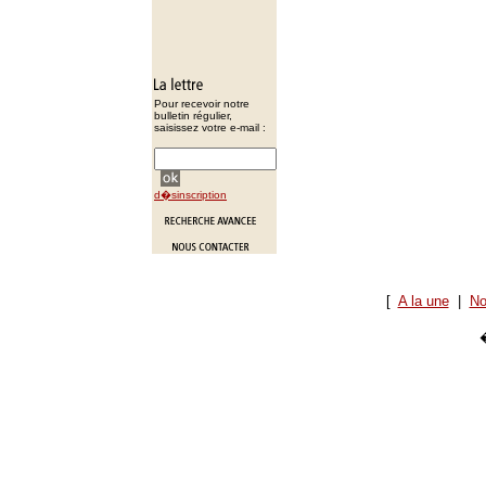
Pour recevoir notre
bulletin régulier,
saisissez votre e-mail :
d�sinscription
[
A la une
|
No