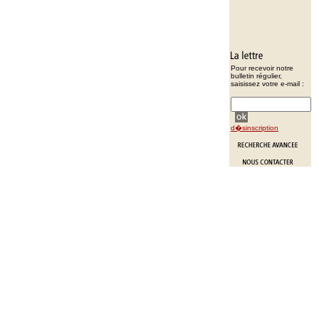
Pour recevoir notre
bulletin régulier,
saisissez votre e-mail :
d�sinscription