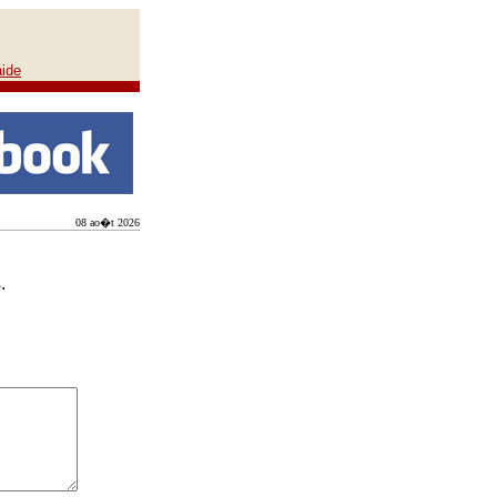
aide
08 ao�t 2026
.