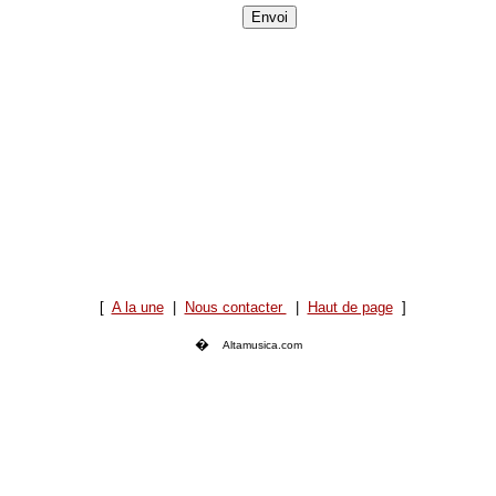
[
A la une
|
Nous contacter
|
Haut de page
]
�
Altamusica.com