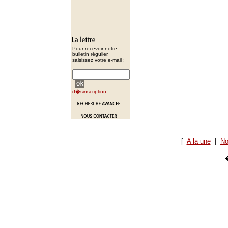
Pour recevoir notre
bulletin régulier,
saisissez votre e-mail :
d�sinscription
[
A la une
|
No