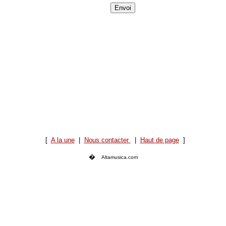
[
A la une
|
Nous contacter
|
Haut de page
]
�
Altamusica.com