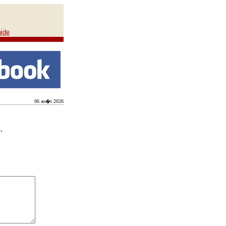
aide
06 ao�t 2026
.