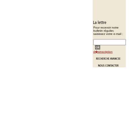
Pour recevoir notre
bulletin régulier,
saisissez votre e-mail :
d�sinscription