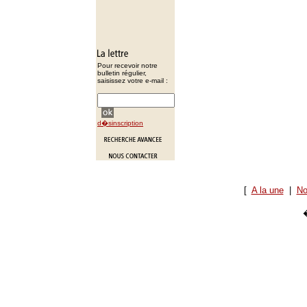
Pour recevoir notre
bulletin régulier,
saisissez votre e-mail :
d�sinscription
[
A la une
|
No