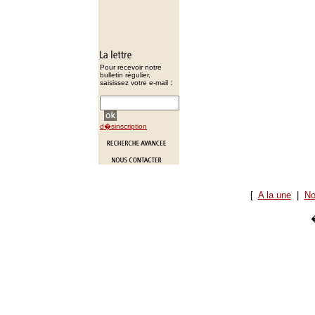
Pour recevoir notre
bulletin régulier,
saisissez votre e-mail :
d�sinscription
[
A la une
|
No