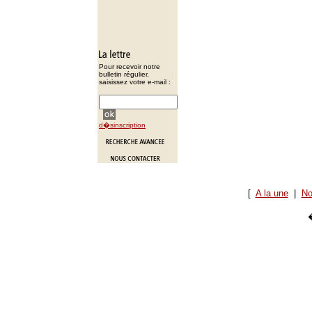
Pour recevoir notre
bulletin régulier,
saisissez votre e-mail :
d�sinscription
[
A la une
|
No