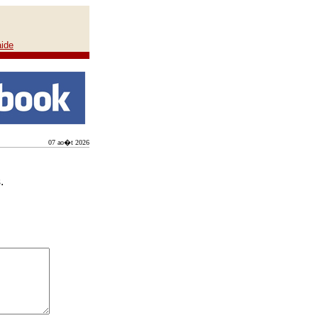
aide
07 ao�t 2026
.