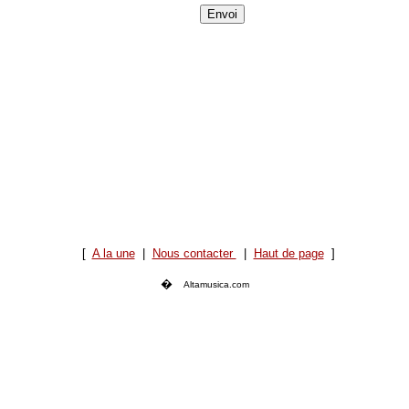
[
A la une
|
Nous contacter
|
Haut de page
]
�
Altamusica.com