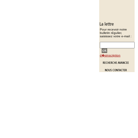
Pour recevoir notre
bulletin régulier,
saisissez votre e-mail :
d�sinscription