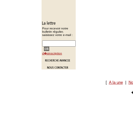
Pour recevoir notre
bulletin régulier,
saisissez votre e-mail :
d�sinscription
[
A la une
|
No