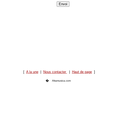
[
A la une
|
Nous contacter
|
Haut de page
]
�
Altamusica.com