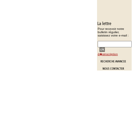
Pour recevoir notre
bulletin régulier,
saisissez votre e-mail :
d�sinscription