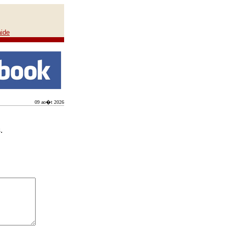
aide
09 ao�t 2026
.