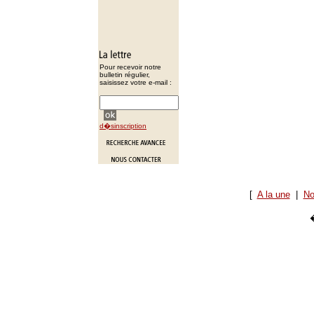
Pour recevoir notre
bulletin régulier,
saisissez votre e-mail :
d�sinscription
[
A la une
|
No