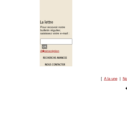
Pour recevoir notre
bulletin régulier,
saisissez votre e-mail :
d�sinscription
[
A la une
|
No