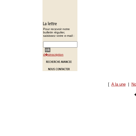
Pour recevoir notre
bulletin régulier,
saisissez votre e-mail :
d�sinscription
[
A la une
|
No