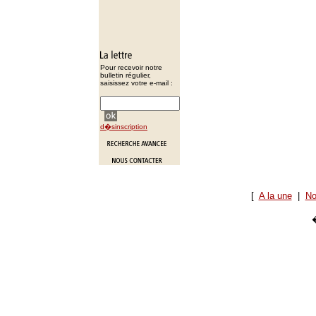
Pour recevoir notre
bulletin régulier,
saisissez votre e-mail :
d�sinscription
[
A la une
|
No