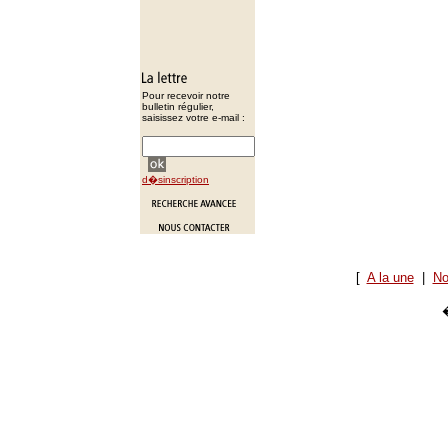
Pour recevoir notre
bulletin régulier,
saisissez votre e-mail :
d�sinscription
[
A la une
|
No