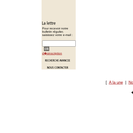
Pour recevoir notre
bulletin régulier,
saisissez votre e-mail :
d�sinscription
[
A la une
|
No