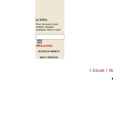
Pour recevoir notre
bulletin régulier,
saisissez votre e-mail :
d�sinscription
[
A la une
|
No