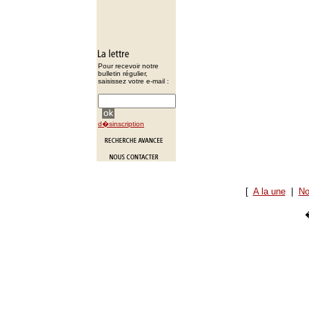
Pour recevoir notre
bulletin régulier,
saisissez votre e-mail :
d�sinscription
[
A la une
|
No