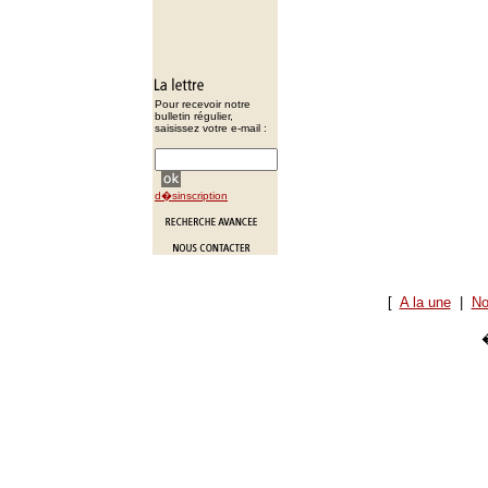
Pour recevoir notre
bulletin régulier,
saisissez votre e-mail :
d�sinscription
[
A la une
|
No