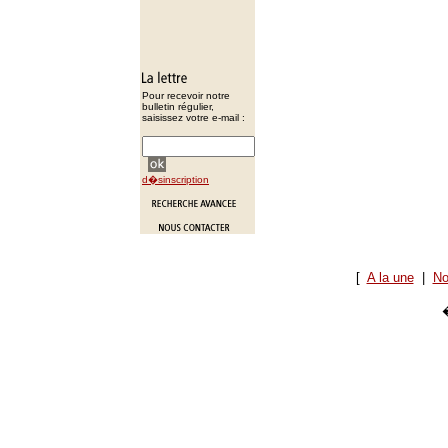
Pour recevoir notre
bulletin régulier,
saisissez votre e-mail :
d�sinscription
[
A la une
|
No