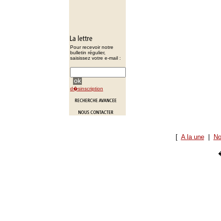
Pour recevoir notre
bulletin régulier,
saisissez votre e-mail :
d�sinscription
[
A la une
|
No